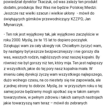
powiedział dyrektor Tkaczuk, od was zależy ten produkt
dodatni, produkcja. Bez Was nie będzie Polskiej Miedzi.
Jeszcze raz wielki szacun i wielkie ukłony - mówił do
świętujących górników przewodniczący KZZPD, Jan
Młynarczyk.
- Ten rok jest wyjątkowy tak, jak wyjątkowo zaczęliście w
roku 2000. Myślę, że te 15 lat to dopiero początek.
Dziękując wam za cały ubiegły rok. Chciałbym życzyć wam,
by następny był jeszcze bezpieczniejszy i nie gorszy dla
was, waszych rodzin, najbliższych oraz naszej kopalni. By
również nie był gorszy niż ten, który mija. Ten jest najlepszy
z wszystkich, jakie do tej pory nasz kopalnia miała. W
imieniu całej dyrekcji życzę wam wszystkiego najlepszego,
dużo wolnego czasu, na co niestety się nie zapowiada, ale
z jednej strony to dobrze. Myślę, że w przyszłym roku o tej
samej porze będziemy mogli spotkać się w takim samym
towarzystwie, w pełnym zdrowiu i takich samych nastrojach
jakie towarzyszą nam teraz – mówił do zebranych