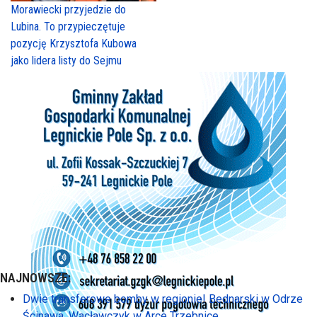
Morawiecki przyjedzie do
Lubina. To przypieczętuje
pozycję Krzysztofa Kubowa
jako lidera listy do Sejmu
NAJNOWSZE:
Dwie transferowe bomby w regionie! Bednarski w Odrze
Ścinawa, Wacławczyk w Arce Trzebnice