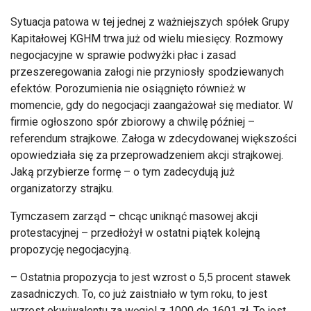
Sytuacja patowa w tej jednej z ważniejszych spółek Grupy
Kapitałowej KGHM trwa już od wielu miesięcy. Rozmowy
negocjacyjne w sprawie podwyżki płac i zasad
przeszeregowania załogi nie przyniosły spodziewanych
efektów. Porozumienia nie osiągnięto również w
momencie, gdy do negocjacji zaangażował się mediator. W
firmie ogłoszono spór zbiorowy a chwilę później –
referendum strajkowe. Załoga w zdecydowanej większości
opowiedziała się za przeprowadzeniem akcji strajkowej.
Jaką przybierze formę – o tym zadecydują już
organizatorzy strajku.
Tymczasem zarząd – chcąc uniknąć masowej akcji
protestacyjnej – przedłożył w ostatni piątek kolejną
propozycję negocjacyjną.
– Ostatnia propozycja to jest wzrost o 5,5 procent stawek
zasadniczych. To, co już zaistniało w tym roku, to jest
wzrost ekwiwalentu za węgiel z 1000 do 1601 zł. To jest