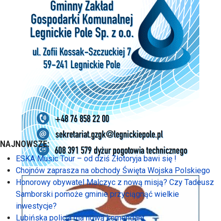
NAJNOWSZE:
ESKA Music Tour – od dziś Złotoryja bawi się !
Chojnów zaprasza na obchody Święta Wojska Polskiego
Honorowy obywatel Malczyc z nową misją? Czy Tadeusz
Samborski pomoże gminie przyciągnąć wielkie
inwestycje?
Lubińska policja ma nową komendant