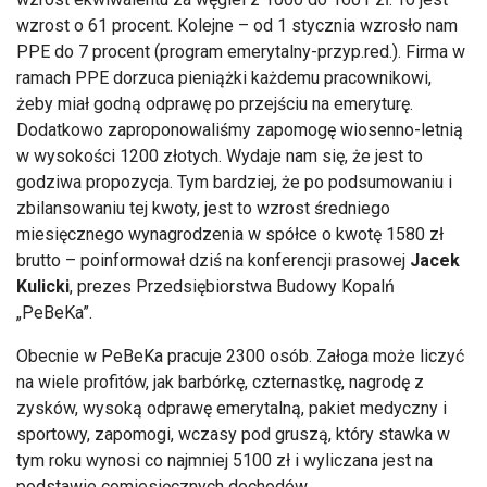
wzrost o 61 procent. Kolejne – od 1 stycznia wzrosło nam
PPE do 7 procent (program emerytalny-przyp.red.). Firma w
ramach PPE dorzuca pieniążki każdemu pracownikowi,
żeby miał godną odprawę po przejściu na emeryturę.
Dodatkowo zaproponowaliśmy zapomogę wiosenno-letnią
w wysokości 1200 złotych. Wydaje nam się, że jest to
godziwa propozycja. Tym bardziej, że po podsumowaniu i
zbilansowaniu tej kwoty, jest to wzrost średniego
miesięcznego wynagrodzenia w spółce o kwotę 1580 zł
brutto – poinformował dziś na konferencji prasowej
Jacek
Kulicki
, prezes Przedsiębiorstwa Budowy Kopalń
„PeBeKa”.
Obecnie w PeBeKa pracuje 2300 osób. Załoga może liczyć
na wiele profitów, jak barbórkę, czternastkę, nagrodę z
zysków, wysoką odprawę emerytalną, pakiet medyczny i
sportowy, zapomogi, wczasy pod gruszą, który stawka w
tym roku wynosi co najmniej 5100 zł i wyliczana jest na
podstawie comiesięcznych dochodów.