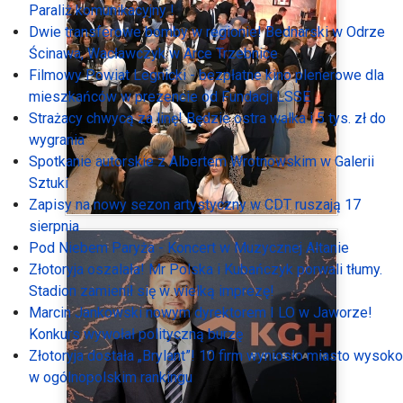
Paraliż komunikacyjny !
Dwie transferowe bomby w regionie! Bednarski w Odrze
Ścinawa, Wacławczyk w Arce Trzebnice
Filmowy Powiat Legnicki - bezpłatne kino plenerowe dla
mieszkańców w prezencie od Fundacji LSSE
Strażacy chwycą za linę! Będzie ostra walka i 5 tys. zł do
wygrania
Spotkanie autorskie z Albertem Wrotnowskim w Galerii
Sztuki
Zapisy na nowy sezon artystyczny w CDT ruszają 17
sierpnia
Pod Niebem Paryża - Koncert w Muzycznej Altanie
Złotoryja oszalała! Mr Polska i Kubańczyk porwali tłumy.
Stadion zamienił się w wielką imprezę!
Marcin Jankowski nowym dyrektorem I LO w Jaworze!
Konkurs wywołał polityczną burzę
Złotoryja dostała „Brylant”! 10 firm wyniosło miasto wysoko
w ogólnopolskim rankingu