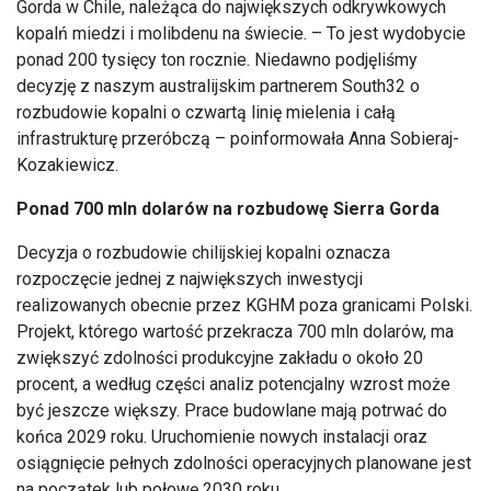
Gorda w Chile, należąca do największych odkrywkowych
kopalń miedzi i molibdenu na świecie. – To jest wydobycie
ponad 200 tysięcy ton rocznie. Niedawno podjęliśmy
decyzję z naszym australijskim partnerem South32 o
rozbudowie kopalni o czwartą linię mielenia i całą
infrastrukturę przeróbczą – poinformowała Anna Sobieraj-
Kozakiewicz.
Ponad 700 mln dolarów na rozbudowę Sierra Gorda
Decyzja o rozbudowie chilijskiej kopalni oznacza
rozpoczęcie jednej z największych inwestycji
realizowanych obecnie przez KGHM poza granicami Polski.
Projekt, którego wartość przekracza 700 mln dolarów, ma
zwiększyć zdolności produkcyjne zakładu o około 20
procent, a według części analiz potencjalny wzrost może
być jeszcze większy. Prace budowlane mają potrwać do
końca 2029 roku. Uruchomienie nowych instalacji oraz
osiągnięcie pełnych zdolności operacyjnych planowane jest
na początek lub połowę 2030 roku.