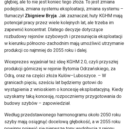
głębiej, ale to nie jest koniec tego złoża. To jest zmiana
podejścia, zmiana systemu eksploatacji, zmiana systemu –
tlumaczył
Zbigniew Bryja
. Jak zaznaczał, huty KGHM mają
potencjał pracy przez wiele kolejnych lat, ale trzeba im
zapewnić koncentrat. Dlatego decyzje dotyczące
rozbudowy rejonów szybowych i przesunięcia eksploatacji
w kierunku północno-zachodnim mają umożliwić utrzymanie
produkcji co najmniej do 2055 roku i dalej.
Wiceprezes wyjaśniał też ideę KGHM 2.0, czyli przyszłej
produkcji górniczej w rejonie Bytomia Odrzańskiego, za
Odrą, oraz na części złoża Kulów–Luboszyce. – W
granicach pięciu, sześciu lat będziemy gotowi do
wystąpienia z wnioskiem o koncesję eksploatacyjną. Kiedy
uzyskamy taką koncesję, rozpoczniemy przygotowania do
budowy szybów – zapowiedział.
Według przedstawionego harmonogramu około 2050 roku
szyby mają osiągnąć docelową głębokość, a w 2055 roku
powinny pojawić się pierwsze tony wydobycia z rejonu