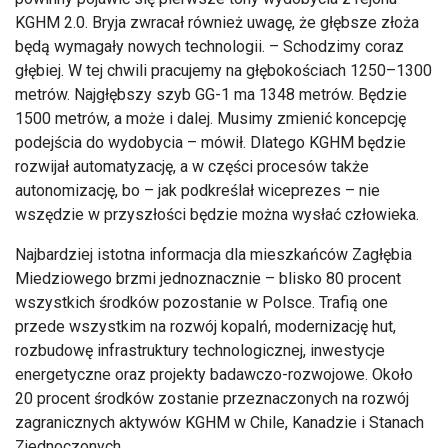
KGHM 2.0. Bryja zwracał również uwagę, że głębsze złoża
będą wymagały nowych technologii. – Schodzimy coraz
głębiej. W tej chwili pracujemy na głębokościach 1250–1300
metrów. Najgłębszy szyb GG-1 ma 1348 metrów. Będzie
1500 metrów, a może i dalej. Musimy zmienić koncepcję
podejścia do wydobycia – mówił. Dlatego KGHM będzie
rozwijał automatyzację, a w części procesów także
autonomizację, bo – jak podkreślał wiceprezes – nie
wszędzie w przyszłości będzie można wysłać człowieka.
Najbardziej istotna informacja dla mieszkańców Zagłębia
Miedziowego brzmi jednoznacznie – blisko 80 procent
wszystkich środków pozostanie w Polsce. Trafią one
przede wszystkim na rozwój kopalń, modernizację hut,
rozbudowę infrastruktury technologicznej, inwestycje
energetyczne oraz projekty badawczo-rozwojowe. Około
20 procent środków zostanie przeznaczonych na rozwój
zagranicznych aktywów KGHM w Chile, Kanadzie i Stanach
Zjednoczonych.