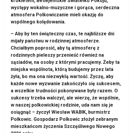
krokietem, Betlejemskie Światełko Pokoju,
występy wokalno-muzyczne i gorąca, serdeczna
atmosfera Polkowiczanie mieli okazję do
wspólnego kolędowania.
– Aby by ten świąteczny czas, te najbliższe dni
mijały państwu w rodzinnej atmosferze.
Chciałbym poprosić, aby tą atmosferę z
rodzinnych pieleszy przenieść również na
sąsiadów, na osoby z którymi pracujemy. Żeby ta
miejska wspólnota, którą budujemy przez lata
żyła, bo ma ona niezwykłą wartość. Życzę, aby
każde nowe wyzwanie zakończyło się sukcesem,
a wszelkie trudności pokonywane były razem. O
sukcesy trzeba walczyć, ale wierzę, że wspólnie,
w naszej polkowickiej rodzinie, uda nam się je
osiągnąć – życzył Wiesław WABIK, burmistrz
Polkowic. Gospodarz Polkowic złożył zebranym
mieszkańcom życzenia Szczęśliwego Nowego