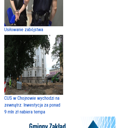
Usiłowanie zabójstwa
CUS w Chojnowie wychodzi na
zewnątrz. Inwestycja za ponad
9 mln zł nabiera tempa