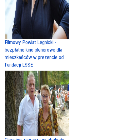
Filmowy Powiat Legnicki -
bezpłatne kino plenerowe dla
mieszkańców w prezencie od
Fundacji LSSE
Chojnów zaprasza na obchody