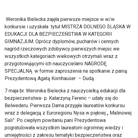
Weronika Bielecka zajęła pierwsze miejsce w w/w
konkursie i uzyskała tytuł MISTRZA DOLNEGO ŚLĄSKA W
EDUKACJI DLA BEZPIECZEŃSTWA W KATEGORII
GIMNAZJUM. Oprócz dyplomów, pucharów i cennych
nagród rzeczowych zdobywcy pierwszych miejsc we
wszystkich kategoriach wiekowych otrzymali wraz z
przygotowującymi ich nauczycielami NAGRODĘ
SPECJALNĄ w formie zaproszenia na spotkanie z panią
Prezydentową Agatą Kornhauser – Dudą.
7 maja br. Weronika Bielecka z nauczycielką edukacji dla
bezpieczeństwa- p. Katarzyną Ferenc – udały się do
Belwederu. Pierwsza Dama przyjęła laureatów konkursu
wraz z delegacją z Euroregionu Nysa w pięknej „ Malinowej
Sali”. Po ciepłym powitaniu pani Prezydentowa
pogratulowała wszystkim laureatom ogromnej wiedzy i
umiejętności z zakresu tematyki bezpieczeństwa oraz