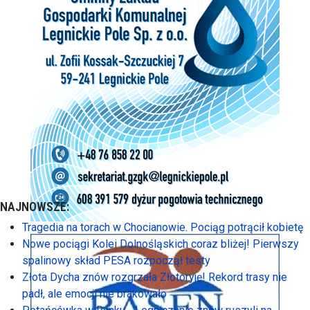
NAJNOWSZE:
Tragedia na torach w Chocianowie. Pociąg potrącił kobietę
Nowe pociągi Kolei Dolnośląskich coraz bliżej! Pierwszy
spalinowy skład PESA rozpoczął testy
Złota Dycha znów rozgrzała Złotoryję! Rekord trasy nie
padł, ale emocji nie brakowało