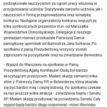
podziękowała nauczycielom za ogrom pracy włożonej w
przygotowanie uczniów. Dopytywała zarówno uczniów, jak i
nauczycieli o formę przeprowadzenia oraz tematykę
konkursu. Następnie organizatorzy konkursu wręczyli jej
kilka symbolicznych prezentów m.in. od Marszałka
Województwa Dolnośląskiego. Delegacja z naszego
gimnazjum również przekazała Pierwszej Damie
pamiątkowy upominek od Burmistrza Jana Serkiesa. Po
spotkaniu z panią Prezydentową wszyscy zostali
zaproszeni na poczęstunek oraz na zwiedzanie Belwederu.
- Wyjazd do Warszawy na spotkanie w Panią
Prezydentową Agatą Kornhauser-Dudą był bardzo
ekscytującym przeżyciem. Miałam okazję zamienić kilka
słów z Pierwszą Damą PR w Belwederze, która okazała
się być bardzo miłą i ciepłą kobietą. Po spotkaniu czekała
na nas jeszcze jedna atrakcja - zwiedzenie Sejmu i Senatu
RP. Miałam okazję przebywać na posiedzeniu Senatu. Cały
wyjazd będę bardzo długo wspominać -mówi Weronika.