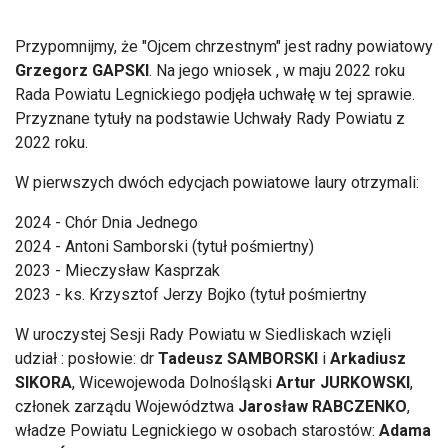
Przypomnijmy, że "Ojcem chrzestnym" jest radny powiatowy
Grzegorz GAPSKI
. Na jego wniosek , w maju 2022 roku
Rada Powiatu Legnickiego podjęła uchwałę w tej sprawie.
Przyznane tytuły na podstawie Uchwały Rady Powiatu z
2022 roku.
W pierwszych dwóch edycjach powiatowe laury otrzymali:
2024 - Chór Dnia Jednego
2024 - Antoni Samborski (tytuł pośmiertny)
2023 - Mieczysław Kasprzak
2023 - ks. Krzysztof Jerzy Bojko (tytuł pośmiertny
W uroczystej Sesji Rady Powiatu w Siedliskach wzięli
udział : posłowie: dr
Tadeusz SAMBORSKI
i
Arkadiusz
SIKORA
, Wicewojewoda Dolnośląski
Artur JURKOWSKI
,
członek zarządu Województwa
Jarosław RABCZENKO
,
władze Powiatu Legnickiego w osobach starostów:
Adama