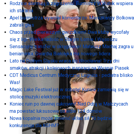
Rodzice alarmują o zagrożeniu. Burmistrz W.Wabik wspiera
ich starania
Apel burmistrza wywołał komentarze. Mieszkańcy Bolkowa
zabrali głos
Chaos przed pierwszym gwizdkiem! Dwa kluby wycofały
się z ligi. Wielka radość w Starym Łomie i Wąsoszu
Sensacyjny transfer w okręgówce! Mateusz Machaj zagra u
beniaminka. Gwardia Białołęka ma nowego lidera
Lato na Dolnym Śląsku wraca do Wrocławia! Trzy dni
smaków, atrakcji i kolejowych inspiracji na Wyspie Piasek
CDT Medicus Centrum Medyczne Legnica - pediatra blisko
Was!
Magic Lake Festival już w sobotę! Kunice zamienią się w
stolicę muzyki elektronicznej
Koniec ruin po dawnej cukrowni! Nad Odrą w Malczycach
ma powstać luksusowe osiedle 124 domów
Nowa kopalnia może zmienić układ sił. To będzie
konkurencja dla KGHM?