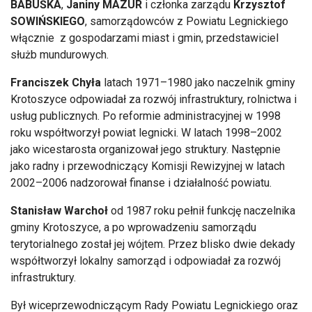
BABUŚKA
,
Janiny MAZUR
i członka zarządu
Krzysztof
SOWIŃSKIEGO
, samorządowców z Powiatu Legnickiego
włącznie z gospodarzami miast i gmin, przedstawiciel
służb mundurowych.
Franciszek Chyła
latach 1971–1980 jako naczelnik gminy
Krotoszyce odpowiadał za rozwój infrastruktury, rolnictwa i
usług publicznych. Po reformie administracyjnej w 1998
roku współtworzył powiat legnicki. W latach 1998–2002
jako wicestarosta organizował jego struktury. Następnie
jako radny i przewodniczący Komisji Rewizyjnej w latach
2002–2006 nadzorował finanse i działalność powiatu.
Stanisław Warchoł
od 1987 roku pełnił funkcję naczelnika
gminy Krotoszyce, a po wprowadzeniu samorządu
terytorialnego został jej wójtem. Przez blisko dwie dekady
współtworzył lokalny samorząd i odpowiadał za rozwój
infrastruktury.
Był wiceprzewodniczącym Rady Powiatu Legnickiego oraz