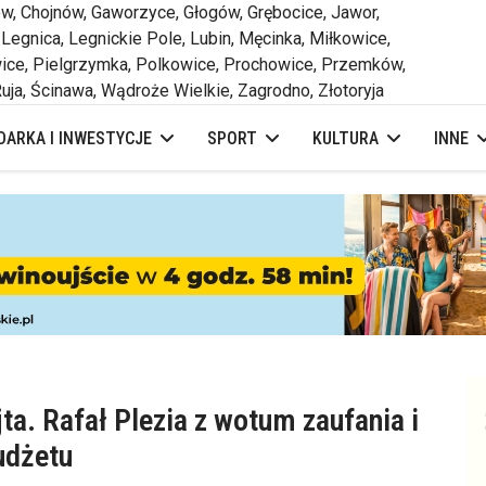
 Chojnów, Gaworzyce, Głogów, Grębocice, Jawor,
 Legnica, Legnickie Pole, Lubin, Męcinka, Miłkowice,
ce, Pielgrzymka, Polkowice, Prochowice, Przemków,
uja, Ścinawa, Wądroże Wielkie, Zagrodno, Złotoryja
ARKA I INWESTYCJE
SPORT
KULTURA
INNE
a. Rafał Plezia z wotum zaufania i
udżetu