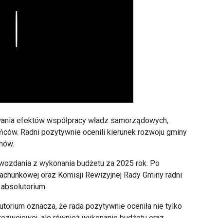
Play
wania efektów współpracy władz samorządowych,
ńców. Radni pozytywnie ocenili kierunek rozwoju gminy
anów.
awozdania z wykonania budżetu za 2025 rok. Po
rachunkowej oraz Komisji Rewizyjnej Rady Gminy radni
 absolutorium.
utorium oznacza, że rada pozytywnie oceniła nie tylko
 rozwojowej, ale również wykonanie budżetu oraz