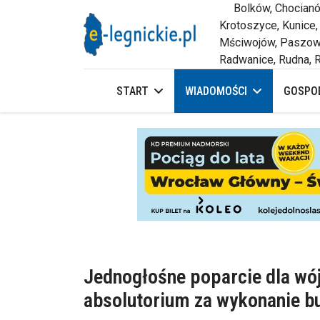
Bolków, Chocianów,
Krotoszyce, Kunice,
Mściwojów, Paszowi
Radwanice, Rudna, R
START
WIADOMOŚCI
GOSPOD
Jednogłośne poparcie dla wójt
absolutorium za wykonanie b