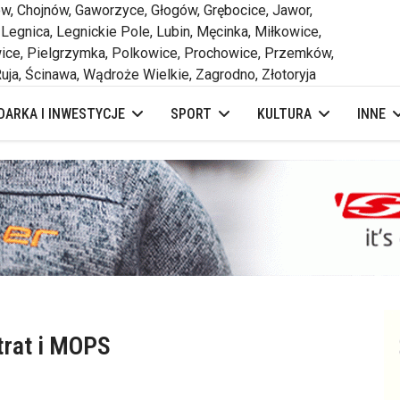
 Chojnów, Gaworzyce, Głogów, Grębocice, Jawor,
 Legnica, Legnickie Pole, Lubin, Męcinka, Miłkowice,
ce, Pielgrzymka, Polkowice, Prochowice, Przemków,
uja, Ścinawa, Wądroże Wielkie, Zagrodno, Złotoryja
ARKA I INWESTYCJE
SPORT
KULTURA
INNE
trat i MOPS