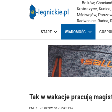
Bolków, Chocianów,
Krotoszyce, Kunice,
Mściwojów, Paszowi
Radwanice, Rudna, R
START
WIADOMOŚCI
GOSPOD
Tak w wakacje pracują magis
PM
28 czerwiec 2024 21:47