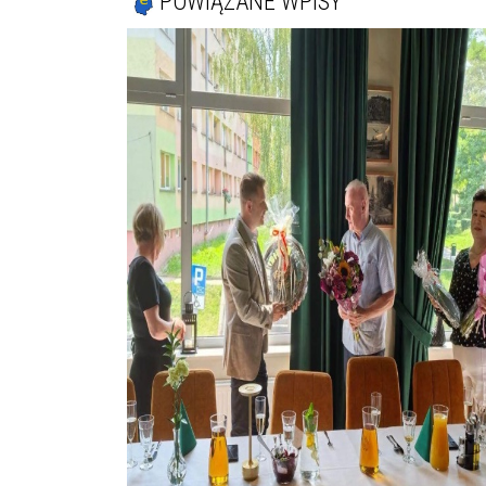
POWIĄZANE WPISY