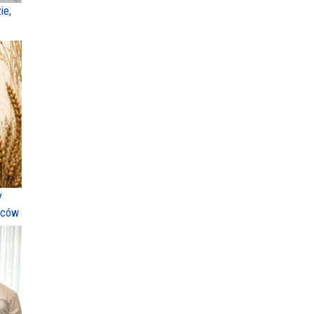
ie,
y
ńców