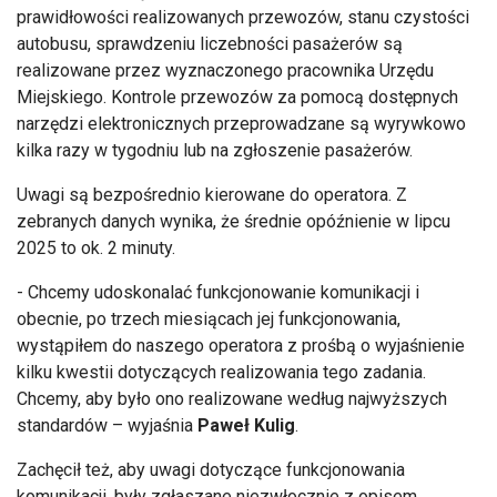
prawid
łowości realizowanych przewoz
ów, stanu czysto
ści
autobusu, sprawdzeniu liczebności pasażer
ów s
ą
realizowane przez wyznaczonego pracownika Urzędu
Miejskiego. Kontrole przewoz
ów za pomoc
ą dostępnych
narzędzi elektronicznych przeprowadzane są wyrywkowo
kilka razy w tygodniu lub na zgłoszenie pasażer
ów.
Uwagi s
ą bezpośrednio kierowane do operatora. Z
zebranych danych wynika, że średnie op
ó
źnienie w lipcu
2025 to ok. 2 minuty.
- Chcemy udoskonalać funkcjonowanie komunikacji i
obecnie, po trzech miesiącach jej funkcjonowania,
wystąpiłem do naszego operatora z prośbą o wyjaśnienie
kilku kwestii dotyczących realizowania tego zadania.
Chcemy, aby było ono realizowane według najwyższych
standard
ów
– wyja
śnia
Paweł Kulig
.
Zachęcił też, aby uwagi dotyczące funkcjonowania
komunikacji, były zgłaszane niezwłocznie z opisem