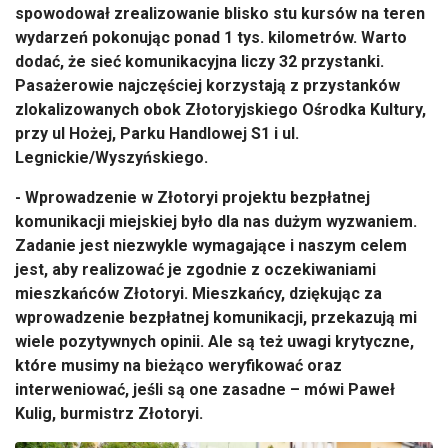
spowodowa
ł zrealizowanie blisko stu kurs
ów na teren
wydarze
ń pokonując ponad 1 tys. kilometr
ów. Warto
doda
ć, że sieć komunikacyjna liczy 32 przystanki.
Pasażerowie najczęściej korzystają z przystank
ów
zlokalizowanych obok Z
łotoryjskiego Ośrodka Kultury,
przy ul Hożej, Parku Handlowej S1 i ul.
Legnickie/Wyszyńskiego.
- Wprowadzenie w Złotoryi projektu bezpłatnej
komunikacji miejskiej było dla nas dużym wyzwaniem.
Zadanie jest niezwykle wymagające i naszym celem
jest, aby realizować je zgodnie z oczekiwaniami
mieszkańc
ów Z
łotoryi. Mieszkańcy, dziękując za
wprowadzenie bezpłatnej komunikacji, przekazują mi
wiele pozytywnych opinii. Ale są też uwagi krytyczne,
kt
óre musimy na bie
żąco weryfikować oraz
interweniować, jeśli są one zasadne
– m
ówi Pawe
ł
Kulig, burmistrz Złotoryi.