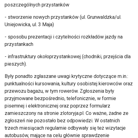
poszczególnych przystanków
- stworzenie nowych przystanków (ul. Grunwaldzka/ul.
Uniejowicka, ul. 3 Maja)
- sposobu prezentacji i czytelno
ści rozkład
ów jazdy na
przystankach
- infrastruktury oko
łoprzystankowej (chodniki, przejścia dla
pieszych).
Były ponadto zgłaszane uwagi krytyczne dotyczące m.in.:
punktualności kursowania, kultury osobistej kierowc
ów oraz
przewozu baga
żu, w tym rower
ów. Zg
łoszenia były
przyjmowane bezpośrednio, telefonicznie, w formie
pisemnej i elektronicznej oraz poprzez formularz
zamieszczony na stronie zlotoryja.pl. Co ważne, żadne ze
zgłoszeń nie pozostało bez odpowiedzi. W ostatnich
trzech miesiącach regularnie odbywały się też wizytacje
autobus
ów, maj
ące na celu gł
ównie sprawdzenie