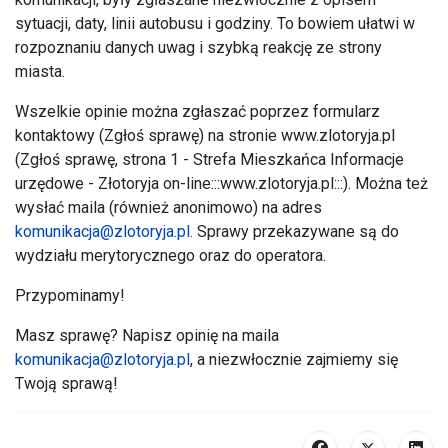
sytuacji, daty, linii autobusu i godziny. To bowiem ułatwi w
rozpoznaniu danych uwag i szybką reakcję ze strony
miasta.
Wszelkie opinie można zgłaszać poprzez formularz
kontaktowy (Zgłoś sprawę) na stronie www.zlotoryja.pl
(Zgłoś sprawę, strona 1 - Strefa Mieszkańca Informacje
urzędowe - Złotoryja on-line:::www.zlotoryja.pl:::). Można też
wysłać maila (r
ównie
ż anonimowo) na adres
komunikacja@zlotoryja.pl
.
Sprawy przekazywane są do
wydziału merytorycznego oraz do operatora.
Przypominamy!
Masz sprawę? Napisz opinię na maila
komunikacja@zlotoryja.pl
, a niezwłocznie zajmiemy się
Twoją sprawą!