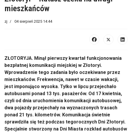
mieszkańców
zj
04 sierpień 2025 14:44
ZŁOTORYJA.
Min
ął pierwszy kwartał funkcjonowania
bezpłatnej komunikacji miejskiej w Złotoryi.
Wprowadzenie tego zadania było oczekiwane przez
mieszkańc
ów. Frekwencja, nawet w czasie wakacji,
jest imponuj
ąco wysoka. Tylko w lipcu przejechało
autobusami ponad 13 tys. pasażer
ów. Od 17 kwietnia,
czyli od dnia uruchomienia komunikacji autobusowej,
dwa pojazdy przejecha
ły na wyznaczonych trasach
ponad 21 tys. kilometr
ów. Komunikacja
świetnie
sprawdziła się też podczas tegorocznych Dni Złotoryi.
Specjalnie stworzony na Dni Miasta rozkład autobus
ów