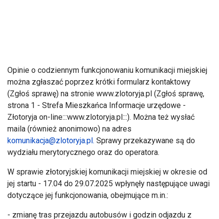
Opinie o codziennym funkcjonowaniu komunikacji miejskiej
można zgłaszać poprzez kr
ótki formularz kontaktowy
(Zg
łoś sprawę) na stronie www.zlotoryja.pl (Zgłoś sprawę,
strona 1 - Strefa Mieszkańca Informacje urzędowe -
Złotoryja on-line:::www.zlotoryja.pl:::). Można też wysłać
maila (r
ównie
ż anonimowo) na adres
komunikacja@zlotoryja.pl
.
Sprawy przekazywane są do
wydziału merytorycznego oraz do operatora.
W sprawie złotoryjskiej komunikacji miejskiej w okresie od
jej startu - 17.04 do 29.07.2025 wpłynęły następujące uwagi
dotyczące jej funkcjonowania, obejmujące m.in.:
- zmianę tras przejazdu autobus
ów i godzin odjazdu z