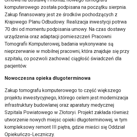
komputerowego została podpisana na początku sierpnia.
Zakup finansowany jest ze środk
ów pochodz
ących z
Krajowego Planu Odbudowy. Realizacja inwestycji potrwa
70 dni od momentu podpisania umowy. Na czas dostawy
urządzenia oraz adaptacji pomieszczeń Pracowni
Tomografii Komputerowej, badania wykonywane są
nieprzerwanie w mobilnej pracowni, kt
óra znajduje si
ę przy
szpitalu, co pozwoli zachować ciągłość świadczeń dla
pacjent
ów.
Nowoczesna opieka d
ługoterminowa
Zakup tomografu komputerowego to część większego
projektu inwestycyjnego, kt
órego celem jest modernizacja
infrastruktury budowlanej oraz aparatury medycznej
Szpitala Powiatowego w Z
łotoryi. Projekt zakłada r
ównie
ż
utworzenie nowych miejsc opieki długoterminowej, w tym
kompleksowy remont III piętra, gdzie mieści się Oddział
Opiekuńczo-Leczniczy.