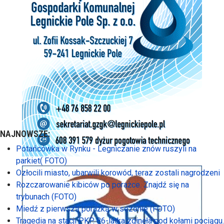
NAJNOWSZE:
Potańcówka w Rynku - Legniczanie znów ruszyli na
parkiet( FOTO)
Ozłocili miasto, ubarwili korowód, teraz zostali nagrodzeni
Rozczarowanie kibiców po porażce. Znajdź się na
trybunach (FOTO)
Miedź z pierwszą porażką w sezonie (FOTO)
Tragedia na stacji PKP. 86-latka zginęła pod kołami pociągu.