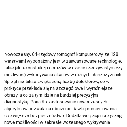
Nowoczesny, 64-rz
ędowy tomograf komputerowy ze 128
warstwami wyposażony jest w zaawansowane technologie,
takie jak rekonstrukcja obraz
ów w czasie rzeczywistym czy
mo
żliwość wykonywania skan
ów w ró
żnych płaszczyznach.
Sprzęt ma także zwiększoną liczbę detektor
ów, co w
praktyce przek
łada się na szczeg
ó
łowe i wyraźniejsze
obrazy, a co za tym idzie na bardziej precyzyjną
diagnostykę. Ponadto zastosowanie nowoczesnych
algorytm
ów pozwala na obni
żenie dawki promieniowania,
co zwiększa bezpieczeństwo. Dodatkowo pacjenci zyskają
nowe możliwości w zakresie wczesnego wykrywania