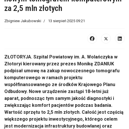
za 2,5 mln złotych
Zbigniew Jakubowski
13 sierpień 2025 09:21
ZŁOTORYJA.
Szpital Powiatowy im. A. Wolańczyka w
Złotoryi kierowany przez prezes Monikę ZDANIUK
podpisał umowę na zakup nowoczesnego tomografu
komputerowego w ramach projektu
wsp
ó
łfinansowanego ze środk
ów Krajowego Planu
Odbudowy. Nowe urz
ądzenie zastąpi 18-letni już
aparat, podnosząc tym samym jakość diagnostyki i
zwiększając komfort pacjent
ów podczas badania.
Warto
ść sprzętu to 2,5 mln złotych. Całość jest częścią
większego projektu inwestycyjnego, kt
órego celem
jest modernizacja infrastruktury budowlanej oraz