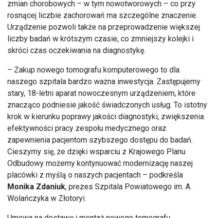
zmian chorobowych
– w tym nowotworowych – co przy
rosn
ącej liczbie
zachorowań
ma szczeg
ólne znaczenie.
Urz
ądzenie pozwoli także na przeprowadzenie większej
liczby badań w kr
ótszym czasie, co zmniejszy kolejki i
skróci czas oczekiwania na diagnostyk
ę.
– Zakup nowego tomografu komputerowego to dla
naszego szpitala bardzo wa
żna inwestycja. Zastępujemy
stary, 18-letni aparat nowoczesnym urządzeniem, kt
óre
znacz
ąco podniesie jakość świadczonych usług. To istotny
krok w kierunku poprawy jakości diagnostyki, zwiększenia
efektywności pracy zespołu medycznego oraz
zapewnienia pacjentom szybszego dostępu do badań.
Cieszymy się, że dzięki wsparciu z Krajowego Planu
Odbudowy możemy kontynuować modernizację naszej
plac
ówki z my
ślą o naszych pacjentach
– podkre
śla
Monika
Zdaniuk
, prezes Szpitala Powiatowego im. A.
Wolańczyka w Złotoryi.
Umowa na dostawę i montaż nowego tomografu