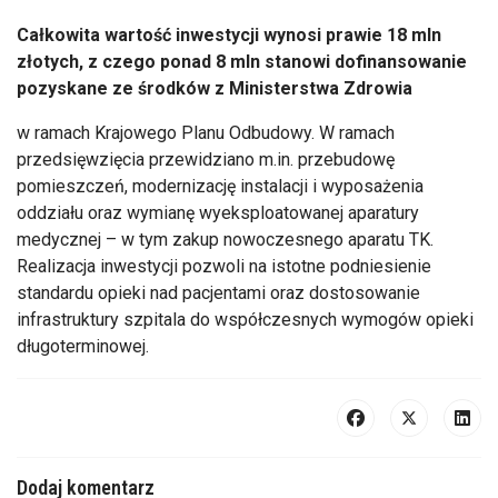
Całkowita wartość inwestycji wynosi prawie 18 mln
złotych, z czego ponad 8 mln stanowi dofinansowanie
pozyskane ze środk
ów z Ministerstwa Zdrowia
w ramach Krajowego Planu Odbudowy. W ramach
przedsi
ęwzięcia przewidziano m.in. przebudowę
pomieszczeń, modernizację instalacji i wyposażenia
oddziału oraz wymianę wyeksploatowanej aparatury
medycznej
– w tym zakup nowoczesnego aparatu TK.
Realizacja inwestycji pozwoli na istotne podniesienie
standardu opieki nad pacjentami oraz dostosowanie
infrastruktury szpitala do wsp
ó
łczesnych wymog
ów opieki
d
ługoterminowej.
Dodaj komentarz