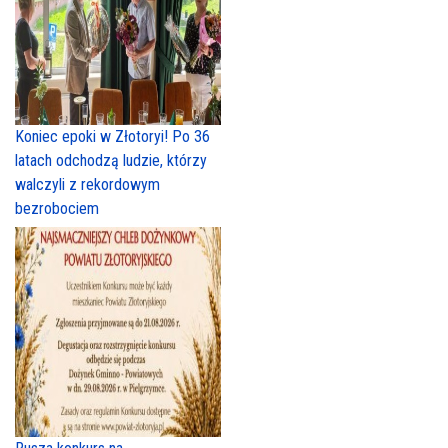
Koniec epoki w Złotoryi! Po 36
latach odchodzą ludzie, którzy
walczyli z rekordowym
bezrobociem