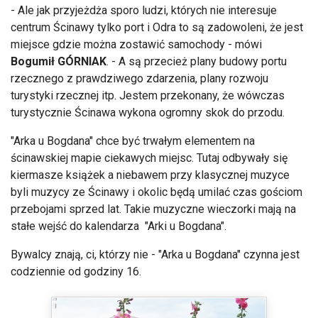
- Ale jak przyjeżdża sporo ludzi, których nie interesuje
centrum Ścinawy tylko port i Odra to są zadowoleni, że jest
miejsce gdzie można zostawić samochody - mówi
Bogumił GÓRNIAK
. - A są przecież plany budowy portu
rzecznego z prawdziwego zdarzenia, plany rozwoju
turystyki rzecznej itp. Jestem przekonany, że wówczas
turystycznie Ścinawa wykona ogromny skok do przodu.
"Arka u Bogdana" chce być trwałym elementem na
ścinawskiej mapie ciekawych miejsc. Tutaj odbywały się
kiermasze książek a niebawem przy klasycznej muzyce
byli muzycy ze Ścinawy i okolic będą umilać czas gościom
przebojami sprzed lat. Takie muzyczne wieczorki mają na
stałe wejść do kalendarza "Arki u Bogdana".
Bywalcy znają, ci, którzy nie - "Arka u Bogdana" czynna jest
codziennie od godziny 16.