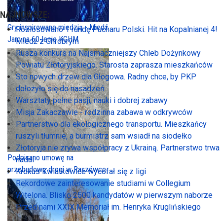
NAJNOWSZE:
Gry inspirowane miedzią - Miedź
Rozlosowano 1 rundę Pucharu Polski. Hit na Kopalnianej 4!
Jam na 60-lecie KGHM
Miedź z Chrobrym
Rusza konkurs na Najsmaczniejszy Chleb Dożynkowy
Powiatu Złotoryjskiego. Starosta zaprasza mieszkańców
Sto nowych drzew dla Głogowa. Radny chce, by PKP
dołożyło się do nasadzeń
Warsztaty pełne pasji, nauki i dobrej zabawy
Misja Zakaczawie - rodzinna zabawa w odkrywców
Partnerstwo dla ekologicznego transportu. Mieszkańcy
ruszyli tłumnie, a burmistrz sam wsiadł na siodełko
Złotoryja nie zrywa współpracy z Ukrainą. Partnerstwo trwa
Podpisano umowę na
nadal
przebudowę drogi w Raszówce
Krokus Kwiatkowice wycofał się z ligi
Rekordowe zainteresowanie studiami w Collegium
Witelona. Blisko 2500 kandydatów w pierwszym naborze
Przed nami XXIX Memoriał im. Henryka Kruglińskiego