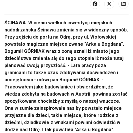
ŚCINAWA. W cieniu wielkich inwestycji miejskich
nadodrzańska Ścinawa zmienia się w widoczny sposób.
Przy zejściu do portu na Odrą, przy ul. Wołowskiej
powstało magiczne miejsce zwane "Arka u Bogdana".
Bogumił GÓRNIAK wraz z żoną uznali iż miasto jego
dzieciństwa zmienia się do tego stopnia iż moża tutaj
planować swoją przyszłość. - Lata pracy poza
granicami to także czas zdobywania doświadczeń i
umiejętności - mówi pan Bogumił GÓRNIAK. -
Pracowałem jako budowlaniec i stwierdziłem, że
wiedza zdobyta na budowach w Austrii powinna zostać
spożytkowana chociażby z myślą o naszej wnuczce.
Ona w sumie zainspirowała nas by powstało miejsce
przyjazne dla dzieci, takie miejsce, które rodzice z
dziećmi, dziadkowie z wnukami powinni odwiedzić w
dodze nad Odrę. I tak powstała "Arka u Bogdana".