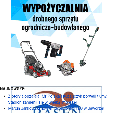
NAJNOWSZE:
Złotoryja oszalała! Mr Polska i Kubańczyk porwali tłumy.
Stadion zamienił się w wielką imprezę!
Marcin Jankowski nowym dyrektorem I LO w Jaworze!