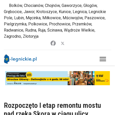
Bolków, Chocianów, Chojnów, Gaworzyce, Głogów,
Grębocice, Jawor, Krotoszyce, Kunice, Legnica, Legnickie
Pole, Lubin, Męcinka, Miłkowice, Mściwojów, Paszowice,
Pielgrzymka, Polkowice, Prochowice, Przemków,
Radwanice, Rudna, Ruja, Ścinawa, Wądroże Wielkie,
Zagrodno, Złotoryja
Rozpoczęto I etap remontu mostu
nad rzeką Skorą w ciągu ulicy