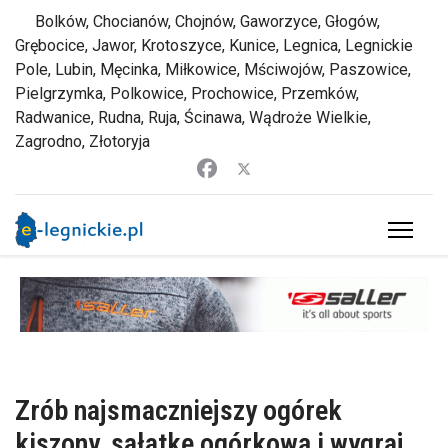
Bolków, Chocianów, Chojnów, Gaworzyce, Głogów,
Grębocice, Jawor, Krotoszyce, Kunice, Legnica, Legnickie
Pole, Lubin, Męcinka, Miłkowice, Mściwojów, Paszowice,
Pielgrzymka, Polkowice, Prochowice, Przemków,
Radwanice, Rudna, Ruja, Ścinawa, Wądroże Wielkie,
Zagrodno, Złotoryja
Zrób najsmaczniejszy ogórek
kiszony, sałatkę ogórkową i wygraj