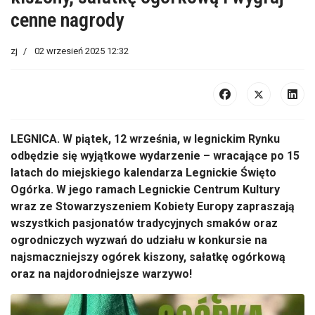
cenne nagrody
zj
02 wrzesień 2025 12:32
LEGNICA.
W pi
ątek, 12 września, w legnickim Rynku
odbędzie się wyjątkowe wydarzenie
– wracaj
ące po 15
latach do miejskiego kalendarza Legnickie Święto
Og
órka. W jego ramach Legnickie Centrum Kultury
wraz ze Stowarzyszeniem Kobiety Europy zapraszaj
ą
wszystkich pasjonat
ów tradycyjnych smaków oraz
ogrodniczych wyzwa
ń do udziału w konkursie na
najsmaczniejszy og
órek kiszony, sa
łatkę og
órkow
ą
oraz na najdorodniejsze warzywo!