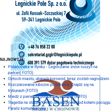
NAJNOWSZE:
Potańcówka w Rynku - Legniczanie znów ruszyli na
parkiet( FOTO)
Ozłocili miasto, ubarwili korowód, teraz zostali nagrodzeni
Rozczarowanie kibiców po porażce. Znajdź się na
trybunach (FOTO)
Miedź z pierwszą porażką w sezonie (FOTO)
Tragedia na stacji PKP. 86-latka zginęła pod kołami pociągu.
Paraliż komunikacyjny