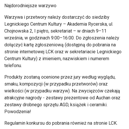
Najdorodniejsze warzywo
Warzywa i przetwory należy dostarczyć do siedziby
Legnickiego Centrum Kultury
– Akademia Rycerska, ul.
Chojnowska 2, I pi
ętro, sekretariat
– w dniach 9–11
wrze
śnia, w godzinach 9:00
–16:00. Do zg
łoszenia należy
dołączyć kartę zgłoszeniową (dostępną do pobrania na
stronie internetowej LCK oraz w sekretariacie Legnickiego
Centrum Kultury) z imieniem, nazwiskiem i numerem
telefonu.
Produkty zostaną ocenione przez jury według wyglądu,
smaku, kompozycji (w przypadku przetwor
ów) oraz
wielko
ści (w przypadku warzyw). Na zwycięzc
ów czekaj
ą
atrakcyjne nagrody - zestawy prezentowe od Auchan oraz
zestawy drobnego sprzętu AGD, książek i ceramiki.
Powodzenia!
Regulamin konkursu do pobrania r
ównie
ż na stronie LCK.