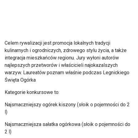
Celem rywalizacji jest promocja lokalnych tradycji
kulinarnych i ogrodniczych, zdrowego stylu życia, a także
integracja mieszkańc
ów regionu. Jury wy
łoni autor
ów
najlepszych przetworów i w
łaścicieli najokazalszych
warzyw. Laureat
ów poznam w
łaśnie podczas Legnickiego
Święta Og
órka
Kategorie konkursowe to:
Najsmaczniejszy ogórek kiszony (s
łoik o pojemności do 2
l)
Najsmaczniejsza sałatka og
órkowa (s
łoik o pojemności do
2 l)