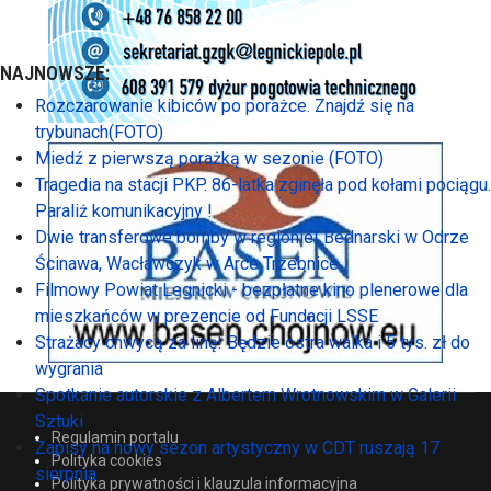
NAJNOWSZE:
Rozczarowanie kibiców po porażce. Znajdź się na
trybunach(FOTO)
Miedź z pierwszą porażką w sezonie (FOTO)
Tragedia na stacji PKP. 86-latka zginęła pod kołami pociągu.
Paraliż komunikacyjny !
Dwie transferowe bomby w regionie! Bednarski w Odrze
Ścinawa, Wacławczyk w Arce Trzebnice
Filmowy Powiat Legnicki - bezpłatne kino plenerowe dla
mieszkańców w prezencie od Fundacji LSSE
Strażacy chwycą za linę! Będzie ostra walka i 5 tys. zł do
wygrania
Spotkanie autorskie z Albertem Wrotnowskim w Galerii
Sztuki
Regulamin portalu
Zapisy na nowy sezon artystyczny w CDT ruszają 17
Polityka cookies
sierpnia
Polityka prywatności i klauzula informacyjna