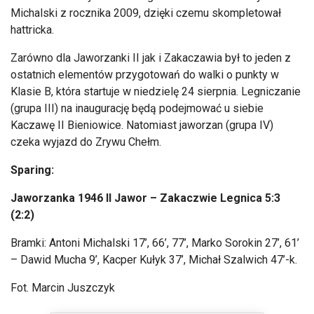
Michalski z rocznika 2009, dzięki czemu skompletował
hattricka.
Zar
ówno dla Jaworzanki II jak i Zakaczawia by
ł to jeden z
ostatnich element
ów przygotowa
ń do walki o punkty w
Klasie B, kt
óra startuje w niedziel
ę 24 sierpnia. Legniczanie
(grupa III) na inaugurację będą podejmować u siebie
Kaczawę II Bieniowice. Natomiast jaworzan (grupa IV)
czeka wyjazd do Zrywu Chełm.
Sparing:
Jaworzanka 1946 II Jawor
– Zakaczwie Legnica 5:3
(2:2)
Bramki: Antoni Michalski 17’, 66’, 77’, Marko Sorokin 27’, 61’
– Dawid Mucha 9’, Kacper Ku
łyk 37’, Michał Szalwich 47’-k.
Fot. Marcin Juszczyk