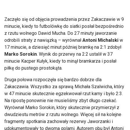
Zaczęło się od objęcia prowadzenia przez Zakaczawie w 9
minucie, kiedy to futbol
ówk
ę do siatki posłał bezpośrednio
z rzutu wolnego Dawid Mucha. Do 27 minuty jaworzanie
odrobili straty z nawiązką
– wyr
ówna
ł
Antoni Michalski
w
17 minucie, a dziesięć minut p
ó
źniej bramkę na 2:1 zdobył
Marko Sorokin
. Wynik do przerwy na 2:2 ustalił w 37
minucie Kacper Kułyk, kiedy to minął bramkarza i posłał
piłkę do pustego prostokąta.
Druga połowa rozpoczęła się bardzo dobrze dla
Zakaczawia. Wszystko za sprawą Michała Szalwicha, kt
óry
w 47 minucie skutecznie egzekwowa
ł rzut karny i było 2:3.
Na ripostę ponownie nie musieliśmy zbyt długo czekać.
Wyr
ówna
ł Marko Sorokin, kt
óry skutecznie przymierzy
ł z
dwudziestu metr
ów z rzutu wolnego. Wi
ęcej sił na kolejne
fragmenty spotkania zachowały rezerwy Jaworzanki i
udokumentowały to dwoma golami. Autorem obu był Antoni