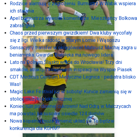
Rodzice alarmują o zagrożeniu. Burmistrz W.Wabik wspiera
ich starania
Apel burmistrza wywołał komentarze. Mieszkańcy Bolkowa
zabrali głos
Chaos przed pierwszym gwizdkiem! Dwa kluby wycofały
się z ligi. Wielka radość w Starym Łomie i Wąsoszu
Sensacyjny transfer w okręgówce! Mateusz Machaj zagra u
beniaminka. Gwardia Białołęka ma nowego lidera
Lato na Dolnym Śląsku wraca do Wrocławia! Trzy dni
smaków, atrakcji i kolejowych inspiracji na Wyspie Piasek
CDT Medicus Centrum Medyczne Legnica - pediatra blisko
Was!
Magic Lake Festival już w sobotę! Kunice zamienią się w
stolicę muzyki elektronicznej
Koniec ruin po dawnej cukrowni! Nad Odrą w Malczycach
ma powstać luksusowe osiedle 124 domów
Nowa kopalnia może zmienić układ sił. To będzie
konkurencja dla KGHM?