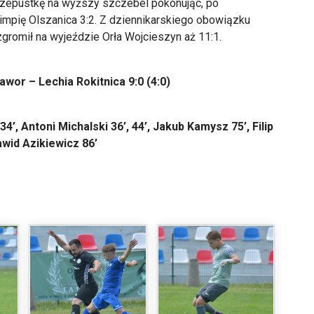
zepustkę na wyższy szczebel pokonując, po
impię Olszanica 3:2. Z dziennikarskiego obowiązku
zgromił na wyjeździe Orła Wojcieszyn aż 11:1.
Jawor – Lechia Rokitnica 9:0 (4:0)
34’, Antoni Michalski 36’, 44’, Jakub Kamysz 75’, Filip
awid Azikiewicz 86’