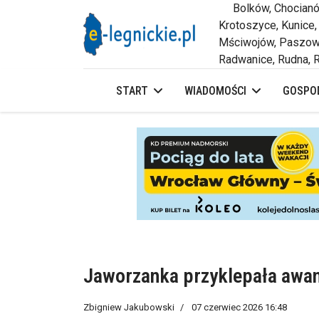
Bolków, Chocianów,
Krotoszyce, Kunice,
Mściwojów, Paszowi
Radwanice, Rudna, R
START
WIADOMOŚCI
GOSPOD
Jaworzanka przyklepała awa
Zbigniew Jakubowski
07 czerwiec 2026 16:48