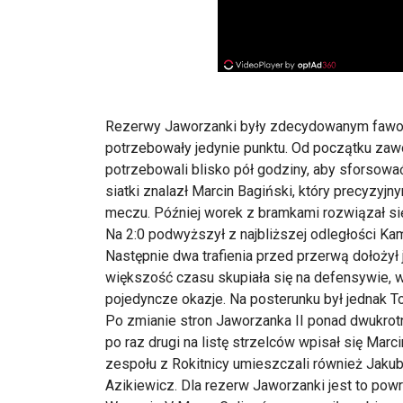
Rezerwy Jaworzanki były zdecydowanym fawor
potrzebowały jedynie punktu. Od początku zaw
potrzebowali blisko pół godziny, aby sforsow
siatki znalazł Marcin Bagiński, który precyzy
meczu. Później worek z bramkami rozwiązał się
Na 2:0 podwyższył z najbliższej odległości Ka
Następnie dwa trafienia przed przerwą dołożył 
większość czasu skupiała się na defensywie, wa
pojedyncze okazje. Na posterunku był jednak 
Po zmianie stron Jaworzanka II ponad dwukrot
po raz drugi na listę strzelców wpisał się Marc
zespołu z Rokitnicy umieszczali również Jakub
Azikiewicz. Dla rezerw Jaworzanki jest to powr