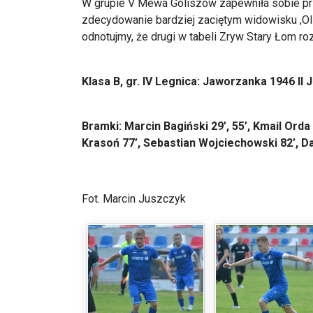
W grupie V Mewa Goliszów zapewniła sobie pr
zdecydowanie bardziej zaciętym widowisku ,Ol
odnotujmy, że drugi w tabeli Zryw Stary Łom ro
Klasa B, gr. IV Legnica: Jaworzanka 1946 II 
Bramki: Marcin Bagiński 29’, 55’, Kmail Orda 
Krasoń 77’, Sebastian Wojciechowski 82’, D
Fot. Marcin Juszczyk