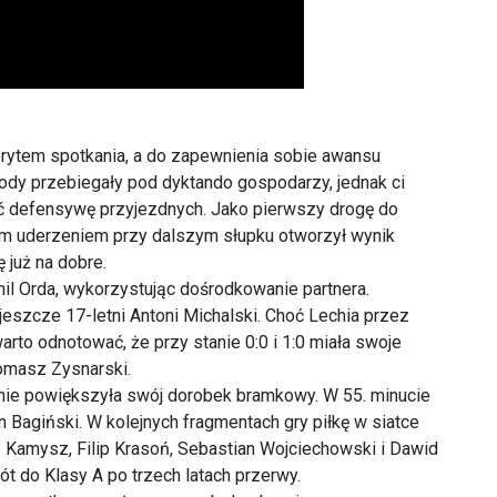
ytem spotkania, a do zapewnienia sobie awansu
ody przebiegały pod dyktando gospodarzy, jednak ci
ać defensywę przyjezdnych. Jako pierwszy drogę do
jnym uderzeniem przy dalszym słupku otworzył wynik
 już na dobre.
mil Orda, wykorzystując dośrodkowanie partnera.
jeszcze 17-letni Antoni Michalski. Choć Lechia przez
rto odnotować, że przy stanie 0:0 i 1:0 miała swoje
Tomasz Zysnarski.
nie powiększyła swój dorobek bramkowy. W 55. minucie
in Bagiński. W kolejnych fragmentach gry piłkę w siatce
 Kamysz, Filip Krasoń, Sebastian Wojciechowski i Dawid
ót do Klasy A po trzech latach przerwy.