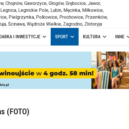
 Chojnów, Gaworzyce, Głogów, Grębocice, Jawor,
 Legnica, Legnickie Pole, Lubin, Męcinka, Miłkowice,
ce, Pielgrzymka, Polkowice, Prochowice, Przemków,
uja, Ścinawa, Wądroże Wielkie, Zagrodno, Złotoryja
ARKA I INWESTYCJE
SPORT
KULTURA
INNE
ns (FOTO)