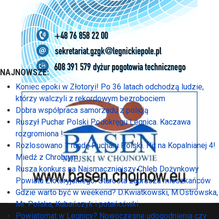
NAJNOWSZE:
Koniec epoki w Złotoryi! Po 36 latach odchodzą ludzie,
którzy walczyli z rekordowym bezrobociem
Dobra współpraca samorzadu z policją
Ruszył Puchar Polski Podokręgu Legnica. Kaczawa
rozgromiona !
Rozlosowano 1 rundę Pucharu Polski. Hit na Kopalnianej 4!
Miedź z Chrobrym
Rusza konkurs na Najsmaczniejszy Chleb Dożynkowy
Powiatu Złotoryjskiego. Starosta zaprasza mieszkańców
Gdzie warto być w weekend? D.Kwiatkowski, M.Ostrowska,
Mr. Polska, Kubańczyk i potańcówki.
Powiatomat w Legnicy? Nowoczesne udogodnienia czy