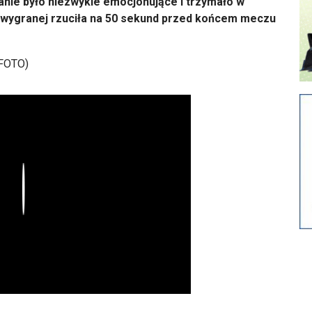
anie było niezwykle emocjonujące i trzymało w
ę wygranej rzuciła na 50 sekund przed końcem meczu
Play