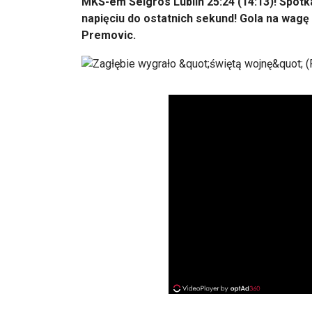
MKS-em Selgros Lublin 25:24 (14:13)! Spotk
napięciu do ostatnich sekund! Gola na wag
Premovic.