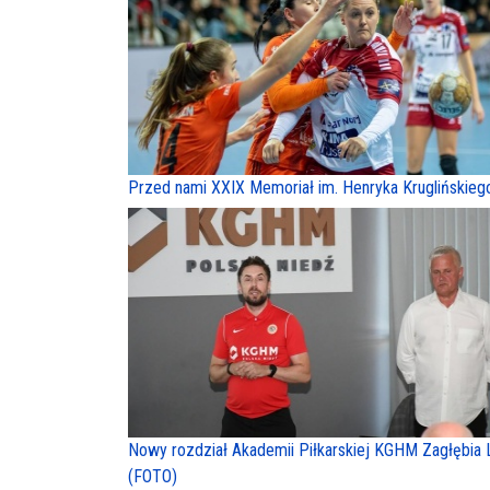
Przed nami XXIX Memoriał im. Henryka Kruglińskieg
Nowy rozdział Akademii Piłkarskiej KGHM Zagłębia 
(FOTO)