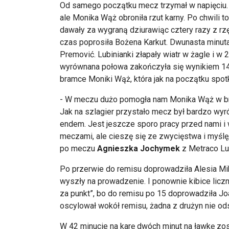
Od samego początku mecz trzymał w napięciu. 
ale Monika Wąż obroniła rzut karny. Po chwili t
dawały za wygraną dziurawiąc cztery razy z rz
czas poprosiła Bożena Karkut. Dwunasta minut
Premović. Lubinianki złapały wiatr w żagle i w
wyrównana połowa zakończyła się wynikiem 14:13
bramce Moniki Wąż, która jak na początku spotka
- W meczu dużo pomogła nam Monika Wąż w bra
Jak na szlagier przystało mecz był bardzo wyró
endem. Jest jeszcze sporo pracy przed nami i
meczami, ale cieszę się ze zwycięstwa i myślę
po meczu
Agnieszka Jochymek
z Metraco Lu
Po przerwie do remisu doprowadziła Alesia Mihd
wyszły na prowadzenie. I ponownie kibice liczni
za punkt”, bo do remisu po 15 doprowadziła J
oscylował wokół remisu, żadna z drużyn nie ods
W 42 minucie na karę dwóch minut na ławkę zos