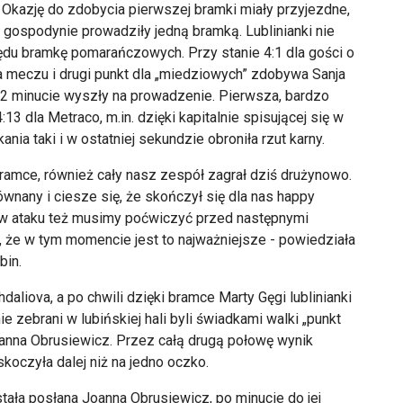
Okazję do zdobycia pierwszej bramki miały przyjezdne,
o gospodynie prowadziły jedną bramką. Lublinianki nie
ędu bramkę pomarańczowych. Przy stanie 4:1 dla gości o
a meczu i drugi punkt dla „miedziowych” zdobywa Sanja
 22 minucie wyszły na prowadzenie. Pierwsza, bardzo
 dla Metraco, m.in. dzięki kapitalnie spisującej się w
nia taki i w ostatniej sekundzie obroniła rzut karny.
mce, również cały nasz zespół zagrał dziś drużynowo.
wnany i ciesze się, że skończył się dla nas happy
 w ataku też musimy poćwiczyć przed następnymi
, że w tym momencie jest to najważniejsze - powiedziała
bin.
aliova, a po chwili dzięki bramce Marty Gęgi lublinianki
e zebrani w lubińskiej hali byli świadkami walki „punkt
oanna Obrusiewicz. Przez całą drugą połowę wynik
koczyła dalej niż na jedno oczko.
tała posłana Joanna Obrusiewicz, po minucie do jej