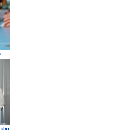
o
Lubin