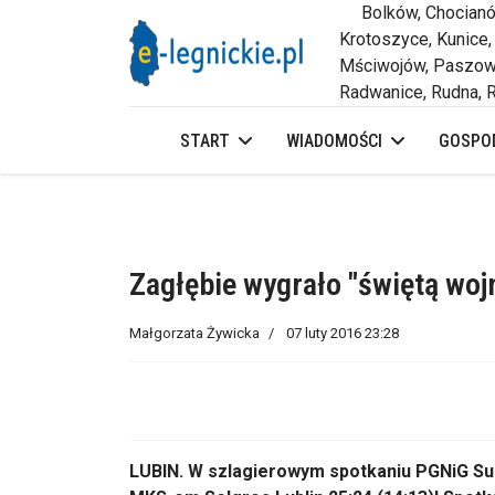
Bolków, Chocianów,
Krotoszyce, Kunice,
Mściwojów, Paszowi
Radwanice, Rudna, R
START
WIADOMOŚCI
GOSPOD
Zagłębie wygrało "świętą woj
Małgorzata Żywicka
07 luty 2016 23:28
LUBIN. W szlagierowym spotkaniu PGNiG Sup