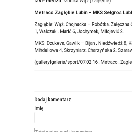
MVP meczu:
Monika Wąż (Zagłębie)
Metraco Zagłębie Lubin – MKS Selgros Lubli
Zagłębie: Wąż, Chojnacka – Robótka, Załęczna 6
1, Walczak , Marić 6, Jochymek, Milojević 2.
MKS: Dżukeva, Gawlik – Bijan , Niedźwiedź 8, Ko
Mihdaliowa 4, Skrzyniarz, Charzyńska 2, Szara
{gallery}galeria/sport/07.02.16_Metraco_Zag
Dodaj komentarz
Imię