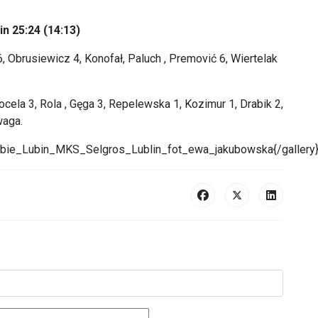
n 25:24 (14:13)
, Obrusiewicz 4, Konofał, Paluch , Premović 6, Wiertelak
cela 3, Rola , Gęga 3, Repelewska 1, Kozimur 1, Drabik 2,
waga.
lebie_Lubin_MKS_Selgros_Lublin_fot_ewa_jakubowska{/gallery