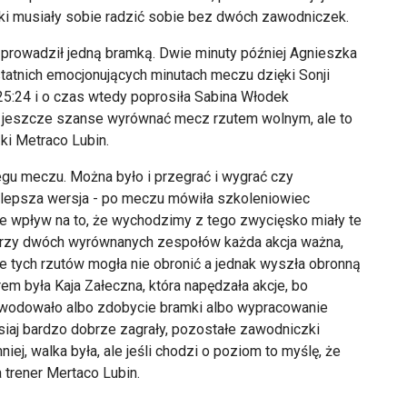
nki musiały sobie radzić sobie bez dwóch zawodniczek.
prowadził jedną bramką. Dwie minuty później Agnieszka
atnich emocjonujących minutach meczu dzięki Sonji
5:24 i o czas wtedy poprosiła Sabina Włodek
ły jeszcze szanse wyrównać mecz rzutem wolnym, ale to
ki Metraco Lubin.
egu meczu. Można było i przegrać i wygrać czy
ajlepsza wersja - po meczu mówiła szkoleniowiec
ze wpływ na to, że wychodzimy z tego zwycięsko miały te
e przy dwóch wyrównanych zespołów każda akcja ważna,
le tych rzutów mogła nie obronić a jednak wyszła obronną
em była Kaja Załeczna, która napędzała akcje, bo
 powodowało albo zdobycie bramki albo wypracowanie
isiaj bardzo dobrze zagrały, pozostałe zawodniczki
iej, walka była, ale jeśli chodzi o poziom to myślę, że
 trener Mertaco Lubin.