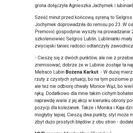
grona dołączyła Agnieszka Jachymek i lubinia
Sześć minut przed końcową syreną to Selgros 
Jochymek doprowadziła do remisu po 23. W ost
Premović gospodynie wyszły na prowadzanie 2
szkoleniowiec Selgros Lublin. Lublinianki mia
zwycięski taniec radości odtańczyły zawodnicz
- Cieszę się z dwóch punktów, ale nie z przebi
zremisować, dobrze że w Lubinie zostaje ta n
Metraco Lubin
Bożena Karkut
. - W dużej mier
rzuty z czystych sytuacji, bo na tym poziomi
ale też nie odbiorę chwały Monice Wąż, bo wie
ręką. Dodatkowo dla mnie takim cichym bohater
naprawdę wiele z jej akcji w kierunku obrony
pozycji dla koleżanek. Także i Monika i Kaja dz
mogłyby lepiej. Cieszą dwa punkty, styl może mn
zbyt dużo prostych błędów z obu stron - dodała