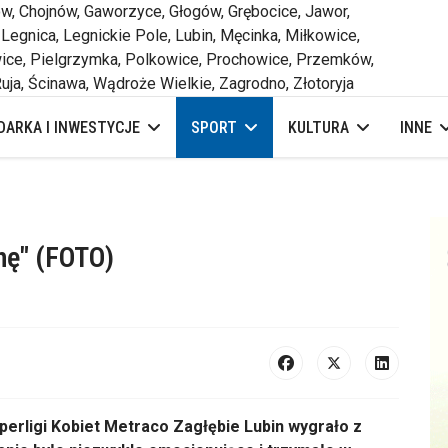
 Chojnów, Gaworzyce, Głogów, Grębocice, Jawor,
 Legnica, Legnickie Pole, Lubin, Męcinka, Miłkowice,
ce, Pielgrzymka, Polkowice, Prochowice, Przemków,
uja, Ścinawa, Wądroże Wielkie, Zagrodno, Złotoryja
ARKA I INWESTYCJE
SPORT
KULTURA
INNE
nę" (FOTO)
erligi Kobiet Metraco Zagłębie Lubin wygrało z