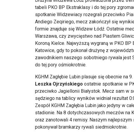
Drużyna Widzewa Łódź prowadzona przez tre
tabeli PKO BP Ekstraklasy i do tej pory zgrom
spotkanie Widzewiacy rozegrali przeciwko Pia
Andiego Zeqiriego, mecz zakończył się wynikie
formie znajduje się Widzew Łódź. Ostatnie me
Warszawa, czy zwycięstwo nad Piastem Gliwice
Koroną Kielce. Najwyższą wygraną w PKO BP E
Katowice, gdy to pokonał drużynę z województ
zawodnikiem naszego sobotniego rywala jest Se
do tej pory ośmiokrotnie.
KGHM Zagłębie Lubin plasuje się obecnie na 9.
Leszka Ojrzyńskiego
ostatnie spotkanie w PK
przeciwko Jagiellonii Białystok. Mecz sam w 
sędziego na tablicy wyników widniał rezultat 0:
Zespół KGHM Zagłębia Lubin jako jedyny w cał
stadionie. Na 8 dotychczasowych meczów na K
oraz zanotowali 4 remisy. Naszym najlepszym s
pokonywał bramkarzy rywali siedmiokrotnie.