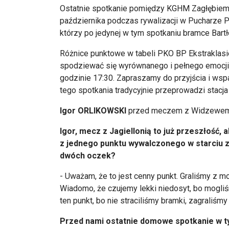
Ostatnie spotkanie pomiędzy KGHM Zagłębiem
października podczas rywalizacji w Pucharze Po
którzy po jedynej w tym spotkaniu bramce Bart
Różnice punktowe w tabeli PKO BP Ekstraklas
spodziewać się wyrównanego i pełnego emocji
godzinie 17:30. Zapraszamy do przyjścia i ws
tego spotkania tradycyjnie przeprowadzi stacja
Igor ORLIKOWSKI
przed meczem z Widzewem
Igor, mecz z Jagiellonią to już przeszłość, 
z jednego punktu wywalczonego w starciu z 
dwóch oczek?
- Uważam, że to jest cenny punkt. Graliśmy z m
Wiadomo, że czujemy lekki niedosyt, bo mogli
ten punkt, bo nie straciliśmy bramki, zagraliśmy
Przed nami ostatnie domowe spotkanie w 