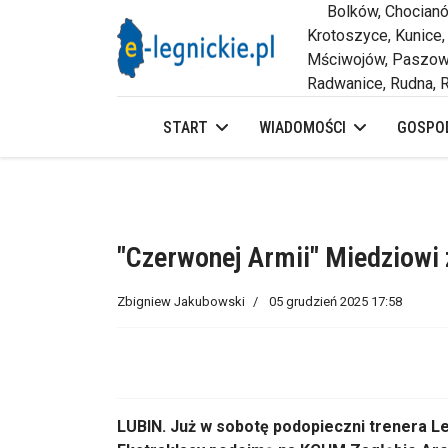
Bolków, Chocianów,
Krotoszyce, Kunice,
Mściwojów, Paszowi
Radwanice, Rudna, R
START
WIADOMOŚCI
GOSPOD
"Czerwonej Armii" Miedziowi 
Zbigniew Jakubowski
05 grudzień 2025 17:58
LUBIN. Już w sobotę podopieczni trenera L