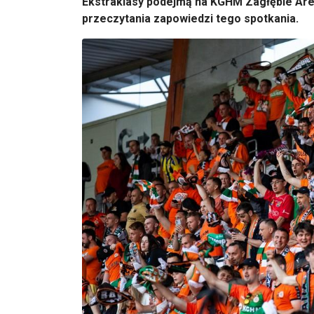
Ekstraklasy podejmą na KGHM Zagłębie Ar
przeczytania zapowiedzi tego spotkania.