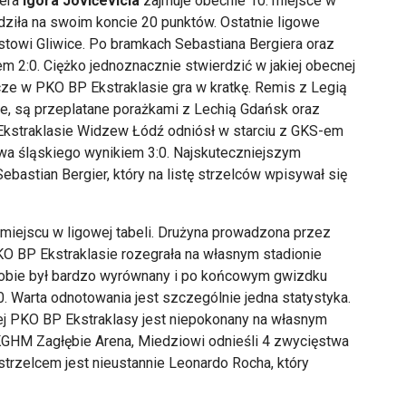
nera
Igora Jovićevicia
zajmuje obecnie 10. miejsce w
adziła na swoim koncie 20 punktów. Ostatnie ligowe
stowi Gliwice. Po bramkach Sebastiana Bergiera oraz
m 2:0. Ciężko jednoznacznie stwierdzić w jakiej obecnej
cze w PKO BP Ekstraklasie gra w kratkę. Remis z Legią
, są przeplatane porażkami z Lechią Gdańsk oraz
kstraklasie Widzew Łódź odniósł w starciu z GKS-em
wa śląskiego wynikiem 3:0. Najskuteczniejszym
bastian Bergier, który na listę strzelców wpisywał się
 miejscu w ligowej tabeli. Drużyna prowadzona przez
O BP Ekstraklasie rozegrała na własnym stadionie
sobie był bardzo wyrównany i po końcowym gwizdku
0. Warta odnotowania jest szczególnie jedna statystyka.
ej PKO BP Ekstraklasy jest niepokonany na własnym
GHM Zagłębie Arena, Miedziowi odnieśli 4 zwycięstwa
trzelcem jest nieustannie Leonardo Rocha, który