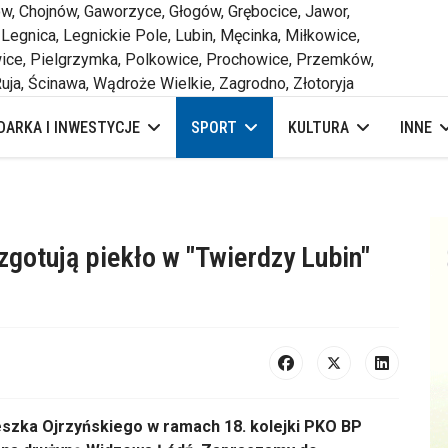
 Chojnów, Gaworzyce, Głogów, Grębocice, Jawor,
 Legnica, Legnickie Pole, Lubin, Męcinka, Miłkowice,
ce, Pielgrzymka, Polkowice, Prochowice, Przemków,
uja, Ścinawa, Wądroże Wielkie, Zagrodno, Złotoryja
ARKA I INWESTYCJE
SPORT
KULTURA
INNE
zgotują piekło w "Twierdzy Lubin"
eszka Ojrzyńskiego w ramach 18. kolejki PKO BP