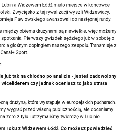
 Lubin a Widzewem Łódź miało miejsce w końcówce
lski. Zwycięsko z tej rywalizacji wyszli Widzewiacy,
łomieja Pawłowskiego awansowali do następnej rundy.
ie między obiema drużynami są niewielkie, więc możemy
 spotkania. Pierwszy gwizdek sędziego już w sobotę o
parcia głośnym dopingiem naszego zespołu. Transmisje z
 Canal+ Sport.
:
ale już tak na chłodno po analizie - jesteś zadowolony
wiceliderem czy jednak oceniasz to jako strata
ocną drużyną, która występuje w europejskich pucharach.
śmy wygrać przed własną publicznością, ale doceniamy
 na zero z tyłu i utrzymaliśmy twierdzę w Lubinie.
tym roku z Widzewem Łódź. Co możesz powiedzieć