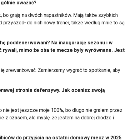
ególnie uważać?
k, bo grają na dwóch napastników. Mają także szybkich
d przyszedł do nich nowy trener, także według mnie to są
chę poddenerwowani? Na inaugurację sezonu i w
 rywali, mimo że oba te mecze były wyrównane. Jest
się zrewanżować. Zamierzamy wygrać to spotkanie, aby
.
prawej stronie defensywy. Jak ocenisz swoją
o nie jest jeszcze moje 100%, bo długo nie grałem przez
e z czasem, ale myślę, że jestem na dobrej drodze i
kibiców do przyjścia na ostatni domowy mecz w 2025