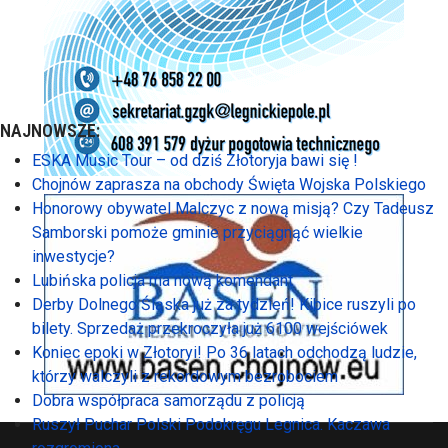
NAJNOWSZE:
ESKA Music Tour – od dziś Złotoryja bawi się !
Chojnów zaprasza na obchody Święta Wojska Polskiego
Honorowy obywatel Malczyc z nową misją? Czy Tadeusz
Samborski pomoże gminie przyciągnąć wielkie
inwestycje?
Lubińska policja ma nową komendant
Derby Dolnego Śląska już za tydzień! Kibice ruszyli po
bilety. Sprzedaż przekroczyła już 6100 wejściówek
Koniec epoki w Złotoryi! Po 36 latach odchodzą ludzie,
którzy walczyli z rekordowym bezrobociem
Dobra współpraca samorządu z policją
Ruszył Puchar Polski Podokręgu Legnica. Kaczawa