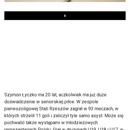
Play
Szymon Łyczko ma 20 lat, aczkolwiek ma już duże
doświadczenie w seniorskiej piłce. W zespole
pierwszoligowej Stali Rzeszów zagrał w 93 meczach, w
których strzelił 11 goli i zaliczył tyle samo asyst. Może się
pochwalić także występami w młodzieżowych
reprezentacjach Polski. Grał w drużynach U19, U18 i U17, w