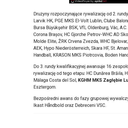
Drużyny rozpoczynające rywalizację od 2. rundy
Larvik HK, PGE MKS El-Volt Lublin, Clube Balo
Bursa Büyükşehir BSK, VfL Oldenburg, Vác, A.C
Corona Brașov, HC Gjorche Petrov-WHC AD Skop
Molde Elite, ŽRK Crvena Zvezda, WHC Bjelovar,
AEK, Hypo Niederösterreich, Skara HF, St. Aman
Handball, KRASON MKS Piotrcovia, Boden Handb
Do 3. rundy kwalifikacyjnej awansuje 16 zespo
rywalizację od tego etapu: HC Dunărea Brăila
Málaga Costa del Sol,
KGHM MKS Zagłębie Lu
Esztergom.
Bezpośredni awans do fazy grupowej wywalczyły 
Ikast Håndbold oraz Debreceni VSC.