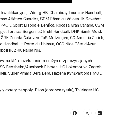
 kwalifikacyjnej: Viborg HK, Chambray Touraine Handball,
nmán Atlético Guardés, SCM Râmnicu Vâlcea, IK Sävehof,
. PAOK, Sport Lisboa e Benfica, Rocasa Gran Canaria, CSM
je, Tertnes Bergen, LC Brühl Handball, DHK Baník Most,
 ŽRK Zrinski Čakovec, TuS Metzingen, GC Amicitia Zürich,
d Handball – Porte du Hainaut, OGC Nice Côte d'Azur
oll IF, ŽRK Naisa Niš.
łów, na które czeka osiem drużyn rozpoczynających
, HSG Bensheim/Auerbach Flames, HC Lokomotiva Zagreb,
bin
, Super Amara Bera Bera, Házená Kynžvart oraz MOL
cztery zespoły: Dijon (obrońca tytułu), Thüringer HC,