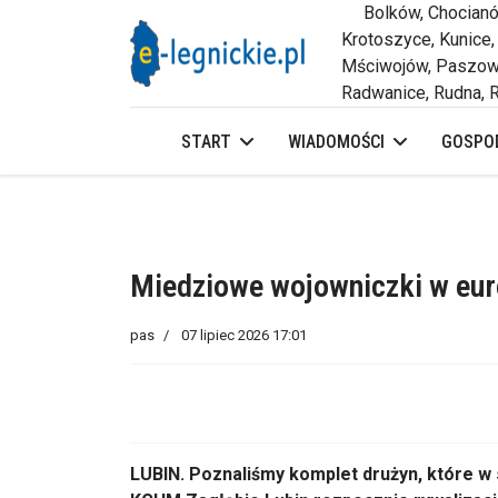
Bolków, Chocianów,
Krotoszyce, Kunice,
Mściwojów, Paszowi
Radwanice, Rudna, R
START
WIADOMOŚCI
GOSPOD
Miedziowe wojowniczki w eur
pas
07 lipiec 2026 17:01
LUBIN. Poznaliśmy komplet drużyn, które w