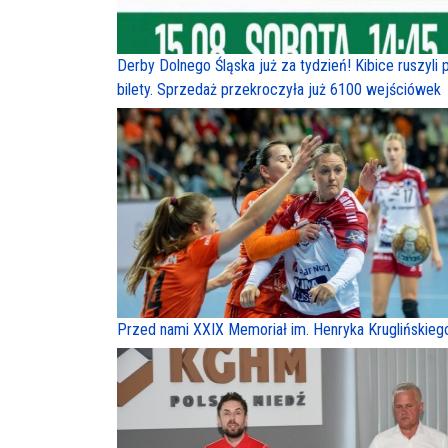
Derby Dolnego Śląska już za tydzień! Kibice ruszyli 
bilety. Sprzedaż przekroczyła już 6100 wejściówek
Przed nami XXIX Memoriał im. Henryka Kruglińskieg