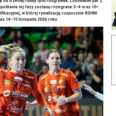
 od trzeciej rundy tych rozgrywek. Losowanie par 2.
. Spotkania tej fazy zostaną rozegrane 3–4 oraz 10–
ifikacyjnej, w której rywalizację rozpocznie KGHM
az 14–15 listopada 2026 roku.