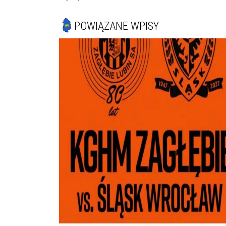
POWIĄZANE WPISY