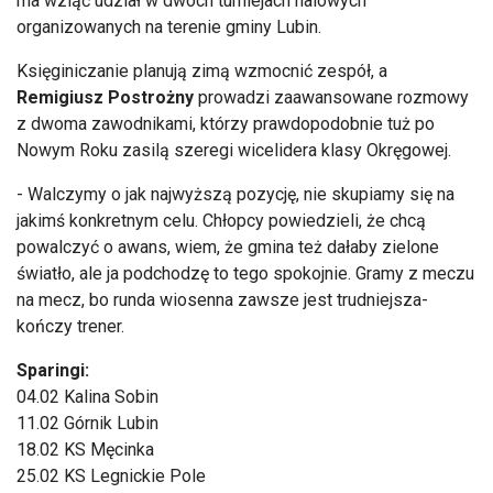
ma wziąć udział w dwóch turniejach halowych
organizowanych na terenie gminy Lubin.
Księginiczanie planują zimą wzmocnić zespół, a
Remigiusz Postrożny
prowadzi zaawansowane rozmowy
z dwoma zawodnikami, którzy prawdopodobnie tuż po
Nowym Roku zasilą szeregi wicelidera klasy Okręgowej.
- Walczymy o jak najwyższą pozycję, nie skupiamy się na
jakimś konkretnym celu. Chłopcy powiedzieli, że chcą
powalczyć o awans, wiem, że gmina też dałaby zielone
światło, ale ja podchodzę to tego spokojnie. Gramy z meczu
na mecz, bo runda wiosenna zawsze jest trudniejsza-
kończy trener.
Sparingi:
04.02 Kalina Sobin
11.02 Górnik Lubin
18.02 KS Męcinka
25.02 KS Legnickie Pole