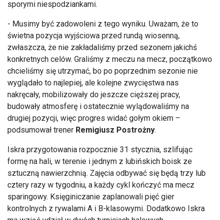
sporymi niespodziankami.
- Musimy być zadowoleni z tego wyniku. Uważam, że to
świetna pozycja wyjściowa przed rundą wiosenną,
zwłaszcza, że nie zakładaliśmy przed sezonem jakichś
konkretnych celów. Graliśmy z meczu na mecz, początkowo
chcieliśmy się utrzymać, bo po poprzednim sezonie nie
wyglądało to najlepiej, ale kolejne zwycięstwa nas
nakręcały, mobilizowały do jeszcze cięższej pracy,
budowały atmosferę i ostatecznie wylądowaliśmy na
drugiej pozycji, więc progres widać gołym okiem –
podsumował trener
Remigiusz Postrożny
.
Iskra przygotowania rozpocznie 31 stycznia, szlifując
formę na hali, w terenie i jednym z lubińskich boisk ze
sztuczną nawierzchnią. Zajęcia odbywać się będą trzy lub
cztery razy w tygodniu, a każdy cykl kończyć ma mecz
sparingowy. Księginiczanie zaplanowali pięć gier
kontrolnych z rywalami A i B-klasowymi. Dodatkowo Iskra