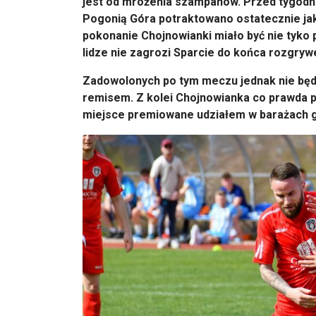
jest od mrożenia szampanów. Przed tygodn
Pogonią Góra potraktowano ostatecznie ja
pokonanie Chojnowianki miało być nie tyko pe
lidze nie zagrozi Sparcie do końca rozgryw
Zadowolonych po tym meczu jednak nie będz
remisem. Z kolei Chojnowianka co prawda p
miejsce premiowane udziałem w barażach go