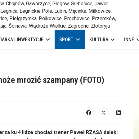
 Chojnów, Gaworzyce, Głogów, Grębocice, Jawor,
 Legnica, Legnickie Pole, Lubin, Męcinka, Miłkowice,
ce, Pielgrzymka, Polkowice, Prochowice, Przemków,
uja, Ścinawa, Wądroże Wielkie, Zagrodno, Złotoryja
ARKA I INWESTYCJE
SPORT
KULTURA
INNE
 może mrozić szampany (FOTO)
za ku 4 lidze chociaż trener Paweł RZĄSA daleki