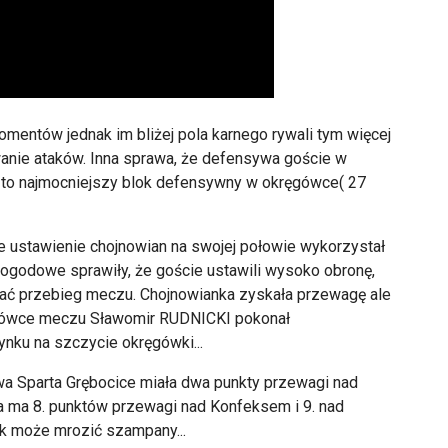
entów jednak im bliżej pola karnego rywali tym więcej
wanie ataków. Inna sprawa, że defensywa goście w
k to najmocniejszy blok defensywny w okręgówce( 27
złe ustawienie chojnowian na swojej połowie wykorzystał
pogodowe sprawiły, że goście ustawili wysoko obronę,
lować przebieg meczu. Chojnowianka zyskała przewagę ale
cówce meczu Sławomir RUDNICKI pokonał
nku na szczycie okręgówki...
wa Sparta Grębocice miała dwa punkty przewagi nad
ta ma 8. punktów przewagi nad Konfeksem i 9. nad
k może mrozić szampany...