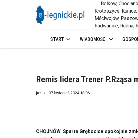
Bolków, Chocianów,
Krotoszyce, Kunice,
Mściwojów, Paszowi
Radwanice, Rudna, R
START
WIADOMOŚCI
GOSPOD
Remis lidera Trener P.Rząsa
jaz
07 kwiecień 2024 18:06
CHOJNÓW. Sparta Grębocice spokojnie zmier