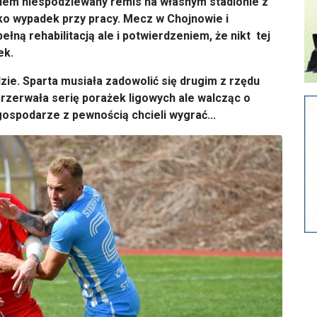
iem niespodziewany remis na własnym stadionie z
ko wypadek przy pracy. Mecz w Chojnowie i
łną rehabilitacją ale i potwierdzeniem, że nikt tej
ek.
ie. Sparta musiała zadowolić się drugim z rzędu
rzerwała serię porażek ligowych ale walcząc o
spodarze z pewnością chcieli wygrać...