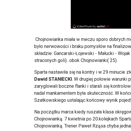
Chojnowianka miała w meczu sporo dobrych mom
było nerwowości i braku pomysłów na finalizo
składzie: Gancarski-Łojewski - Małucki - Woja
straconych goli)...obok Chojnowianki( 25).
Sparta nastawiła się na kontry i w 29 minucie 
Dawid STANIECKI
. W drugiej połowie warunki 
zaryglowali boczne flanki i starali się kontro
nadal mankamentem była skuteczność. W koń
Szatkowskiego ustalając końcowy wynik pojedy
Na początku marca kiedy ruszała klasa okręgo
Chojnowianką. 7 kwietnia po 20.kolejkach Spar
Chojnowianką. Trener Paweł Rząsa chyba jedna