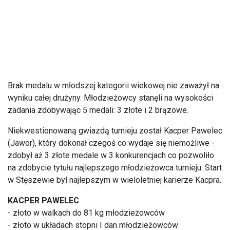
Brak medalu w młodszej kategorii wiekowej nie zaważył na
wyniku całej drużyny. Młodzieżowcy stanęli na wysokości
zadania zdobywając 5 medali: 3 złote i 2 brązowe.
Niekwestionowaną gwiazdą turnieju został Kacper Pawelec
(Jawor), który dokonał czegoś co wydaje się niemożliwe -
zdobył aż 3 złote medale w 3 konkurencjach co pozwoliło
na zdobycie tytułu najlepszego młodzieżowca turnieju. Start
w Stęszewie był najlepszym w wieloletniej karierze Kacpra.
KACPER PAWELEC
- złoto w walkach do 81 kg młodzieżowców
- złoto w układach stopni I dan młodzieżowców