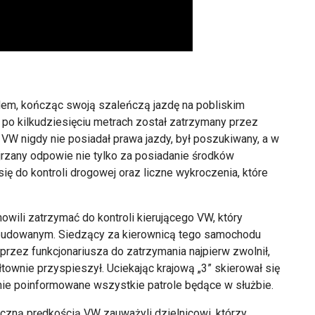
dem, kończąc swoją szaleńczą jazdę na pobliskim
 po kilkudziesięciu metrach został zatrzymany przez
 VW nigdy nie posiadał prawa jazdy, był poszukiwany, a w
ejrzany odpowie nie tylko za posiadanie środków
się do kontroli drogowej oraz liczne wykroczenia, które
owili zatrzymać do kontroli kierującego VW, który
abudowanym. Siedzący za kierownicą tego samochodu
rzez funkcjonariusza do zatrzymania najpierw zwolnił,
townie przyspieszył. Uciekając krajową „3” skierował się
nie poinformowane wszystkie patrole będące w służbie.
czną prędkością VW zauważyli dzielnicowi, którzy