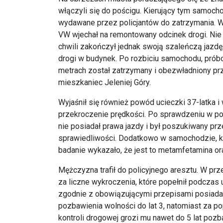
włączyli się do pościgu. Kierujący tym samoch
wydawane przez policjantów do zatrzymania.
VW wjechał na remontowany odcinek drogi. Nie z
chwili zakończył jednak swoją szaleńczą jazdę
drogi w budynek. Po rozbiciu samochodu, próbo
metrach został zatrzymany i obezwładniony prze
mieszkaniec Jeleniej Góry.
Wyjaśnił się również powód ucieczki 37-latka i
przekroczenie prędkości. Po sprawdzeniu w pol
nie posiadał prawa jazdy i był poszukiwany pr
sprawiedliwości. Dodatkowo w samochodzie, kt
badanie wykazało, że jest to metamfetamina or
Mężczyzna trafił do policyjnego aresztu. W prz
za liczne wykroczenia, które popełnił podcza
zgodnie z obowiązującymi przepisami posiadan
pozbawienia wolności do lat 3, natomiast za po
kontroli drogowej grozi mu nawet do 5 lat pozb