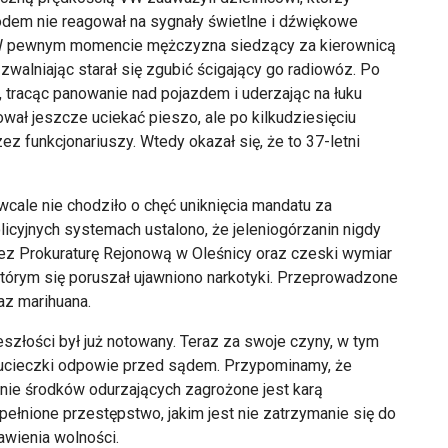
odem nie reagował na sygnały świetlne i dźwiękowe
 W pewnym momencie mężczyzna siedzący za kierownicą
walniając starał się zgubić ścigający go radiowóz. Po
, tracąc panowanie nad pojazdem i uderzając na łuku
wał jeszcze uciekać pieszo, ale po kilkudziesięciu
z funkcjonariuszy. Wtedy okazał się, że to 37-letni
 wcale nie chodziło o chęć uniknięcia mandatu za
icyjnych systemach ustalono, że jeleniogórzanin nigdy
zez Prokuraturę Rejonową w Oleśnicy oraz czeski wymiar
órym się poruszał ujawniono narkotyki. Przeprowadzone
az marihuana.
eszłości był już notowany. Teraz za swoje czyny, w tym
s ucieczki odpowie przed sądem. Przypominamy, że
ie środków odurzających zagrożone jest karą
pełnione przestępstwo, jakim jest nie zatrzymanie się do
awienia wolności.