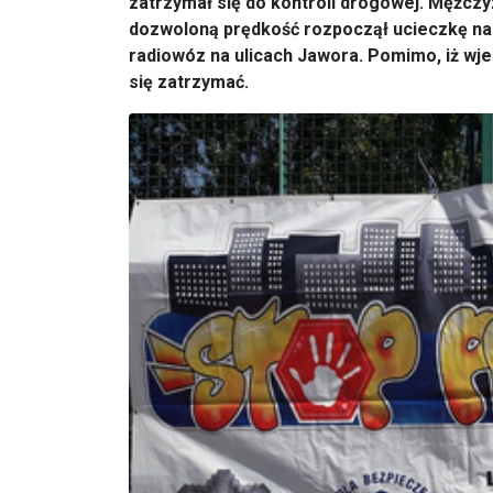
zatrzymał się do kontroli drogowej. Mężczy
dozwoloną prędkość rozpoczął ucieczkę na k
radiowóz na ulicach Jawora. Pomimo, iż wj
się zatrzymać.