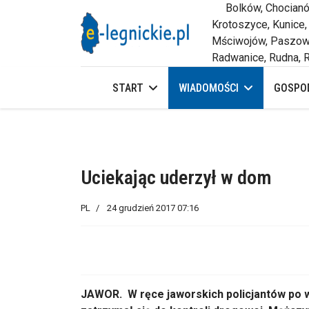
Bolków, Chocianów,
Krotoszyce, Kunice,
Mściwojów, Paszowi
Radwanice, Rudna, R
START
WIADOMOŚCI
GOSPOD
Uciekając uderzył w dom
PL
24 grudzień 2017 07:16
JAWOR. W ręce jaworskich policjantów po w