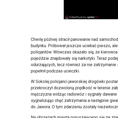
Chwilę później stracił panowanie nad samocho
budynku. Próbował jeszcze uciekać pieszo, ale
policjantów. Wówczas okazało się, że kierowca
pojeździe znajdowały się narkotyki. Teraz pod
odurzających, lecz również za nie zatrzymanie 
popełnił podczas ucieczki.
W Sokolej policjanci jaworskiej drogówki postan
przekroczył dozwoloną prędkość w terenie z
mężczyzna widząc radiowóz i sygnały dawane p
sygnalizując chęć zatrzymania a następnie gwał
do Jawora. O tym zdarzeniu zostały niezwłocz
Na obrzeżach miasta poruszającego się ze zna