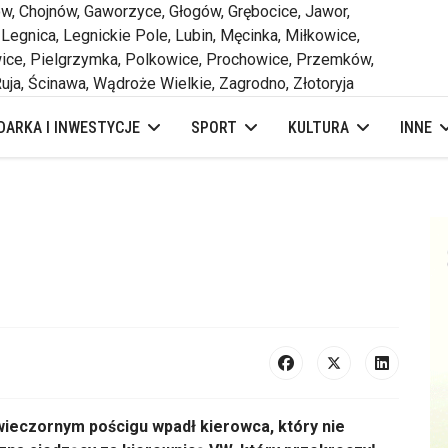
 Chojnów, Gaworzyce, Głogów, Grębocice, Jawor,
 Legnica, Legnickie Pole, Lubin, Męcinka, Miłkowice,
ce, Pielgrzymka, Polkowice, Prochowice, Przemków,
uja, Ścinawa, Wądroże Wielkie, Zagrodno, Złotoryja
ARKA I INWESTYCJE
SPORT
KULTURA
INNE
ieczornym pościgu wpadł kierowca, który nie