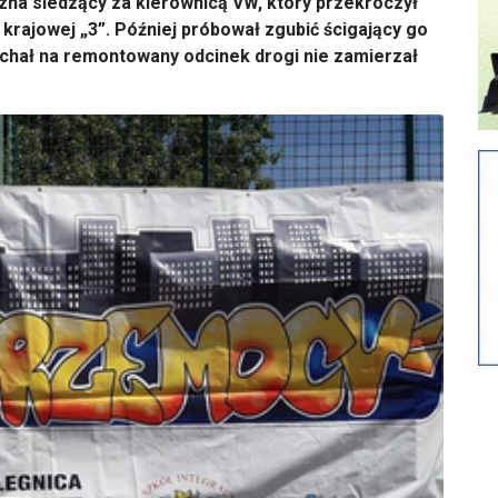
zna siedzący za kierownicą VW, który przekroczył
rajowej „3”. Później próbował zgubić ścigający go
echał na remontowany odcinek drogi nie zamierzał