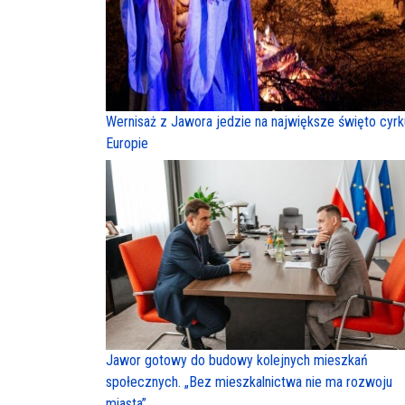
Wernisaż z Jawora jedzie na największe święto cyr
Europie
Jawor gotowy do budowy kolejnych mieszkań
społecznych. „Bez mieszkalnictwa nie ma rozwoju
miasta”