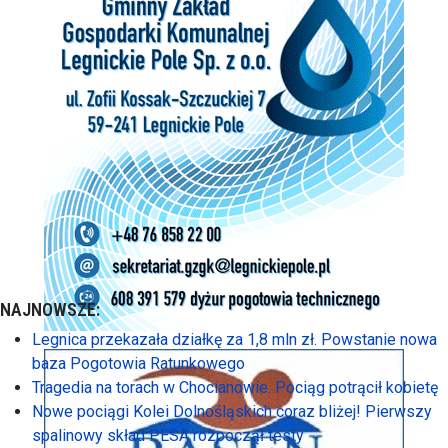
NAJNOWSZE:
Legnica przekazała działkę za 1,8 mln zł. Powstanie nowa
baza Pogotowia Ratunkowego
Tragedia na torach w Chocianowie. Pociąg potrącił kobietę
Nowe pociągi Kolei Dolnośląskich coraz bliżej! Pierwszy
spalinowy skład PESA rozpoczął testy