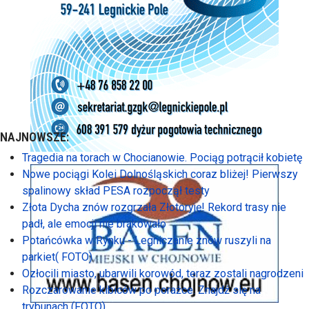
NAJNOWSZE:
Tragedia na torach w Chocianowie. Pociąg potrącił kobietę
Nowe pociągi Kolei Dolnośląskich coraz bliżej! Pierwszy
spalinowy skład PESA rozpoczął testy
Złota Dycha znów rozgrzała Złotoryję! Rekord trasy nie
padł, ale emocji nie brakowało
Potańcówka w Rynku - Legniczanie znów ruszyli na
parkiet( FOTO)
Ozłocili miasto, ubarwili korowód, teraz zostali nagrodzeni
Rozczarowanie kibiców po porażce. Znajdź się na
trybunach (FOTO)