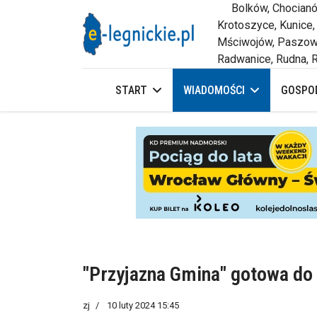
Bolków, Chocianów,
Krotoszyce, Kunice,
Mściwojów, Paszowi
Radwanice, Rudna, R
START
WIADOMOŚCI
GOSPOD
"Przyjazna Gmina" gotowa do 
zj
10 luty 2024 15:45