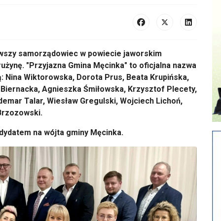
wszy samorządowiec w powiecie jaworskim
użynę. "Przyjazna Gmina Męcinka" to oficjalna nazwa
 Nina Wiktorowska, Dorota Prus, Beata Krupińska,
Biernacka, Agnieszka Śmiłowska, Krzysztof Plecety,
demar Talar, Wiesław Gregulski, Wojciech Lichoń,
Brzozowski.
dydatem na wójta gminy Męcinka.