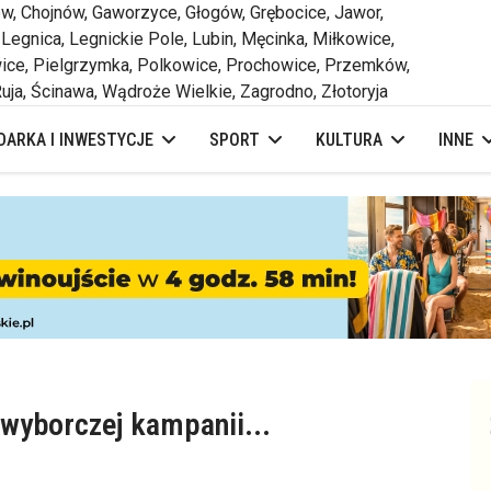
 Chojnów, Gaworzyce, Głogów, Grębocice, Jawor,
 Legnica, Legnickie Pole, Lubin, Męcinka, Miłkowice,
ce, Pielgrzymka, Polkowice, Prochowice, Przemków,
uja, Ścinawa, Wądroże Wielkie, Zagrodno, Złotoryja
ARKA I INWESTYCJE
SPORT
KULTURA
INNE
wyborczej kampanii...