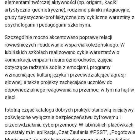
elementami twórczej aktywności (np. origami, kąciki
artystyczno-geometryczne), rodzinne pikniki integracyjne,
grupy turystyczno-profilaktyczne czy cykliczne warsztaty z
psychologami i pedagogami szkolnymi.
Szczególnie mocno akcentowano poprawę relacji
rówieśniczych i budowanie wsparcia koleżeńskiego. W
lubińskich szkołach realizowano cykle warsztatów o
komunikacji, empatii i neuroróżnorodności, zajęcia
dotyczące radzenia sobie z emocjami, programy
wzmacniające kulturę języka i przeciwdziałające agresji
słownej, a także projekty zachęcające uczniów do
odpowiedzialnego reagowania na przemoc, w tym na hejt w
sieci.
Istotną część katalogu dobrych praktyk stanowią inicjatywy
poświęcone wyłącznie bezpieczeństwu cyfrowemu i
przeciwdziałaniu cyberprzemocy. W lubińskich placówkach
powstały m.in. aplikacja „Czat Zaufania #PSST”, „Pogotowie
Mediacyjne” ze szkolnym psychologiem w roli mediatora,