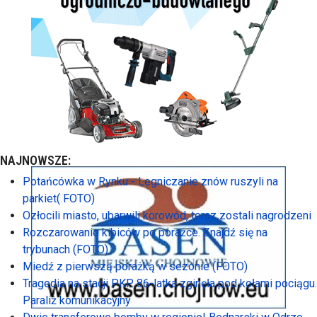
NAJNOWSZE:
Potańcówka w Rynku - Legniczanie znów ruszyli na
parkiet( FOTO)
Ozłocili miasto, ubarwili korowód, teraz zostali nagrodzeni
Rozczarowanie kibiców po porażce. Znajdź się na
trybunach (FOTO)
Miedź z pierwszą porażką w sezonie (FOTO)
Tragedia na stacji PKP. 86-latka zginęła pod kołami pociągu.
Paraliż komunikacyjny