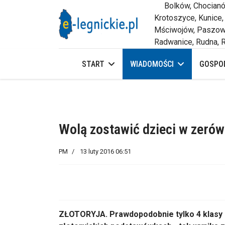
Bolków, Chocianów,
Krotoszyce, Kunice,
Mściwojów, Paszowi
Radwanice, Rudna, R
START
WIADOMOŚCI
GOSPOD
Wolą zostawić dzieci w zeró
PM
13 luty 2016 06:51
ZŁOTORYJA. Prawdopodobnie tylko 4 klasy 