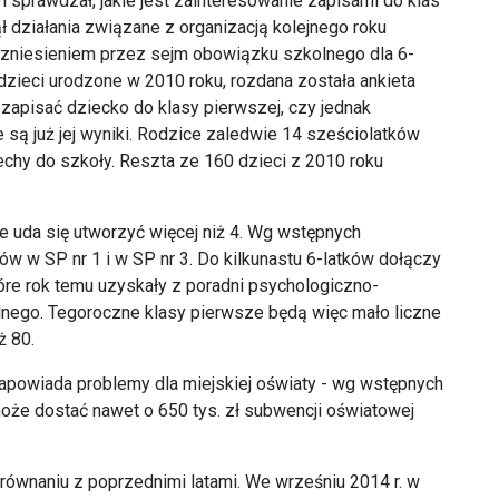
i sprawdzał, jakie jest zainteresowanie zapisami do klas
 działania związane z organizacją kolejnego roku
 zniesieniem przez sejm obowiązku szkolnego dla 6-
dzieci urodzone w 2010 roku, rozdana została ankieta
 zapisać dziecko do klasy pierwszej, czy jednak
 są już jej wyniki. Rodzice zaledwie 14 sześciolatków
echy do szkoły. Reszta ze 160 dzieci z 2010 roku
e uda się utworzyć więcej niż 4. Wg wstępnych
 w SP nr 1 i w SP nr 3. Do kilkunastu 6-latków dołączy
tóre rok temu uzyskały z poradni psychologiczno-
nego. Tegoroczne klasy pierwsze będą więc mało liczne
ż 80.
zapowiada problemy dla miejskiej oświaty - wg wstępnych
może dostać nawet o 650 tys. zł subwencji oświatowej
równaniu z poprzednimi latami. We wrześniu 2014 r. w