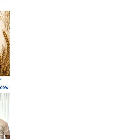
y
ńców