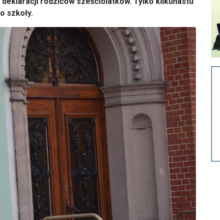
 deklaracji rodziców sześciolatków. Tylko kilkunastu
o szkoły.