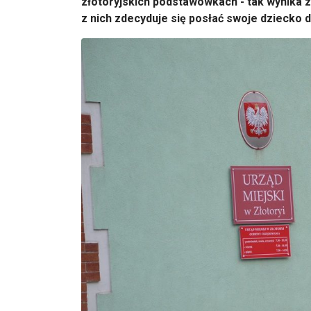
złotoryjskich podstawówkach - tak wynika z
z nich zdecyduje się posłać swoje dziecko d