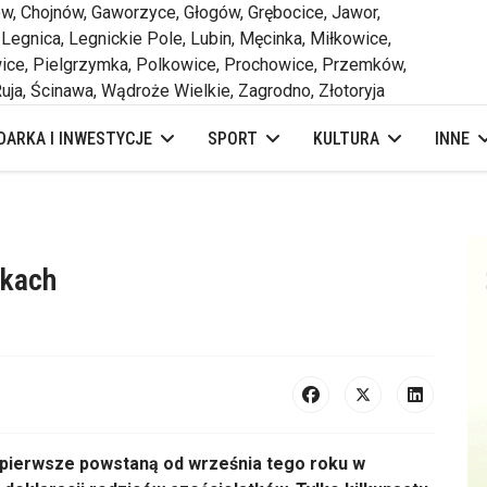
 Chojnów, Gaworzyce, Głogów, Grębocice, Jawor,
 Legnica, Legnickie Pole, Lubin, Męcinka, Miłkowice,
ce, Pielgrzymka, Polkowice, Prochowice, Przemków,
uja, Ścinawa, Wądroże Wielkie, Zagrodno, Złotoryja
ARKA I INWESTYCJE
SPORT
KULTURA
INNE
wkach
pierwsze powstaną od września tego roku w