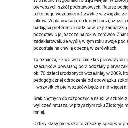
W ostatnich tygodniach Urząd Miejski w Złotory
pierwszych szkół podstawowych. Ratusz podjął
szkolnego wcześniej niż zwykle w związku ze
latków. W placówkach, do których uczęszczają 
badająca preferencje rodziców: czy zamierzają
pozostawić je jeszcze na rok w zerówce. Znane
zadeklarowali, że wyślą w tym roku swoje poci
pozostaje na chwilę obecną w zerówkach.
To oznacza, że we wrześniu klas pierwszych ni
szacunków, powstaną po 2 oddziały pierwszaków
ok. 70 dzieci urodzonych wcześniej, w 2009, k
pedagogicznej odroczenie od obowiązku szkol
- wszystkich pierwszaków będzie nie więcej ni
Brak chętnych do rozpoczęcia nauki w szkole 
wyliczeń ratusza, w przyszłym roku Złotoryja 
mniej.
Cztery klasy pierwsze to znaczny spadek w po