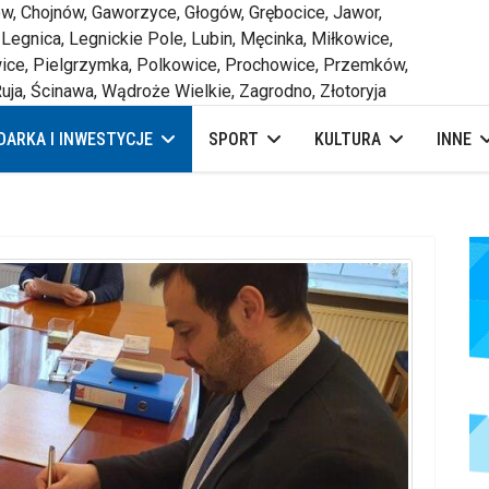
 Chojnów, Gaworzyce, Głogów, Grębocice, Jawor,
 Legnica, Legnickie Pole, Lubin, Męcinka, Miłkowice,
ce, Pielgrzymka, Polkowice, Prochowice, Przemków,
uja, Ścinawa, Wądroże Wielkie, Zagrodno, Złotoryja
ARKA I INWESTYCJE
SPORT
KULTURA
INNE