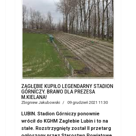
ZAGŁĘBIE KUPIŁO LEGENDARNY STADION
GÓRNICZY. BRAWO DLA PREZESA
M.KIELANA!
Zbigniew Jakubowski
09 grudzień 2021 11:30
LUBIN. Stadion Górniczy ponownie
wrócił do KGHM Zagłebie Lubin i to na
stałe. Rozstrzygnięty został II przetarg
ogłoszony przez Starostwo Powiatowe