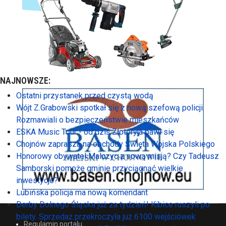
NAJNOWSZE:
Ostatni przystanek przed czystą wodą
Wójt Z.Grabowski spotkał się z nową szefową policji.
Rozmawiali o bezpieczeństwie mieszkańców
ESKA Music Tour - od dziś Złotoryja bawi się
Chojnów zaprasza na obchody Święta Wojska Polskiego
Honorowy obywatel Malczyc z nową misją? Czy Tadeusz
Samborski pomoże gminie przyciągnąć wielkie
inwestycje?
Lubińska policja ma nową komendant
Derby Dolnego Śląska już za tydzień! Kibice ruszyli po
bilety. Sprzedaż przekroczyła już 6100 wejściówek
Regulamin portalu