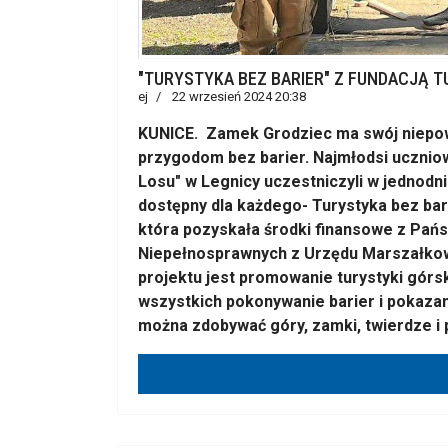
"TURYSTYKA BEZ BARIER" Z FUNDACJĄ TU
ej
22 wrzesień 2024 20:38
KUNICE. Zamek Grodziec ma swój niepowt
przygodom bez barier. Najmłodsi ucznio
Losu" w Legnicy uczestniczyli w jednodn
dostępny dla każdego- Turystyka bez bar
która pozyskała środki finansowe z Pań
Niepełnosprawnych z Urzędu Marszałko
projektu jest promowanie turystyki górs
wszystkich pokonywanie barier i pokazan
można zdobywać góry, zamki, twierdze i