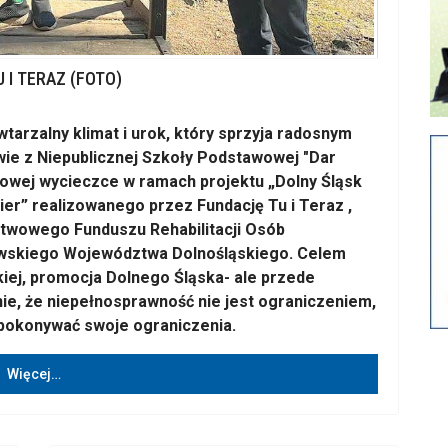
 I TERAZ (FOTO)
arzalny klimat i urok, który sprzyja radosnym
wie z Niepublicznej Szkoły Podstawowej "Dar
iowej wycieczce w ramach projektu „Dolny Śląsk
ier” realizowanego przez Fundację Tu i Teraz ,
stwowego Funduszu Rehabilitacji Osób
wskiego Województwa Dolnośląskiego. Celem
kiej, promocja Dolnego Śląska- ale przede
ie, że niepełnosprawność nie jest ograniczeniem,
 pokonywać swoje ograniczenia.
Więcej…