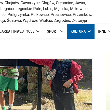
 Chojnów, Gaworzyce, Głogów, Grębocice, Jawor,
 Legnica, Legnickie Pole, Lubin, Męcinka, Miłkowice,
ce, Pielgrzymka, Polkowice, Prochowice, Przemków,
uja, Ścinawa, Wądroże Wielkie, Zagrodno, Złotoryja
ARKA I INWESTYCJE
SPORT
KULTURA
INNE