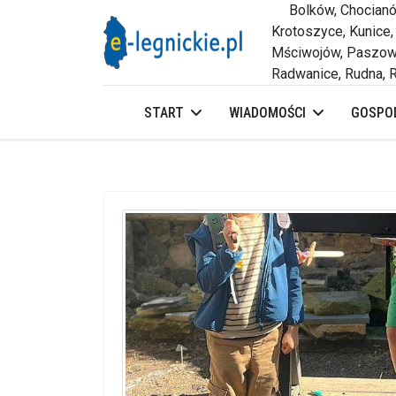
Bolków, Chocianów,
Krotoszyce, Kunice,
Mściwojów, Paszowi
Radwanice, Rudna, R
START
WIADOMOŚCI
GOSPOD