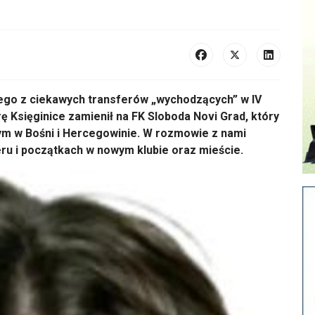
ego z ciekawych transferów „wychodzących” w IV
rę Księginice zamienił na FK Sloboda Novi Grad, który
m w Bośni i Hercegowinie. W rozmowie z nami
ru i początkach w nowym klubie oraz mieście.