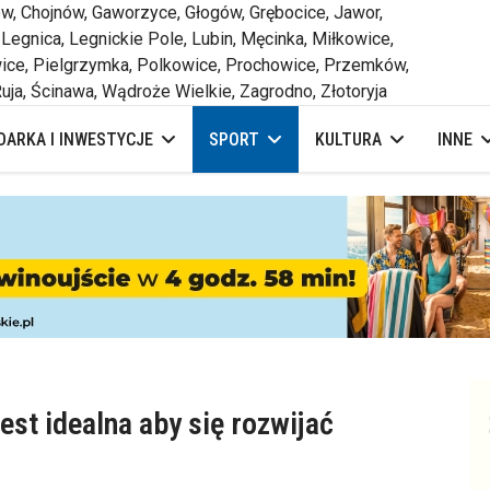
 Chojnów, Gaworzyce, Głogów, Grębocice, Jawor,
 Legnica, Legnickie Pole, Lubin, Męcinka, Miłkowice,
ce, Pielgrzymka, Polkowice, Prochowice, Przemków,
uja, Ścinawa, Wądroże Wielkie, Zagrodno, Złotoryja
ARKA I INWESTYCJE
SPORT
KULTURA
INNE
st idealna aby się rozwijać