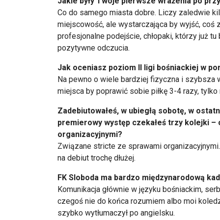
Jakie były Twoje pierwsze wrażenia po przy
Co do samego miasta dobre. Liczy zaledwie kil
miejscowość, ale wystarczająca by wyjść, coś z
profesjonalne podejście, chłopaki, którzy już tu 
pozytywne odczucia.
Jak oceniasz poziom II ligi bośniackiej w po
Na pewno o wiele bardziej fizyczna i szybsza w
miejsca by poprawić sobie piłkę 3-4 razy, tylko 
Zadebiutowałeś, w ubiegłą sobotę, w ostat
premierowy występ czekałeś trzy kolejki –
organizacyjnymi?
Związane stricte ze sprawami organizacyjnymi
na debiut trochę dłużej.
FK Sloboda ma bardzo międzynarodową kadr
Komunikacja głównie w języku bośniackim, serb
czegoś nie do końca rozumiem albo moi koledzy
szybko wytłumaczył po angielsku.