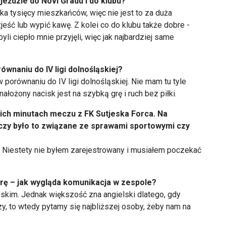
jeździe do Novi Gradu i do klubu?
ka tysięcy mieszkańców, więc nie jest to za duża
jeść lub wypić kawę. Z kolei co do klubu także dobre -
byli ciepło mnie przyjęli, więc jak najbardziej same
równaniu do IV ligi dolnośląskiej?
 porównaniu do IV ligi dolnośląskiej. Nie mam tu tyle
nałożony nacisk jest na szybką grę i ruch bez piłki.
nich minutach meczu z FK Sutjeska Forca. Na
 czy było to związane ze sprawami sportowymi czy
. Niestety nie byłem zarejestrowany i musiałem poczekać
ę – jak wygląda komunikacja w zespole?
skim. Jednak większość zna angielski dlatego, gdy
, to wtedy pytamy się najbliższej osoby, żeby nam na