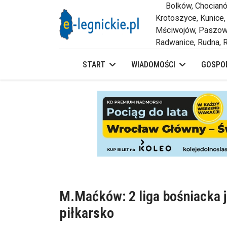
Bolków, Chocianów,
Krotoszyce, Kunice,
Mściwojów, Paszowi
Radwanice, Rudna, R
START
WIADOMOŚCI
GOSPOD
M.Maćków: 2 liga bośniacka je
piłkarsko