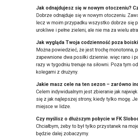
Jak odnajdujesz się w nowym otoczeniu? Cz
Dobrze odnajduje się w nowym otoczeniu. Zawsz
lecz w moim przypadku wszystko dobrze się pou
urokliwe i pełne zieleni, ale nie ma za wielu atr
Jak wygląda Twoja codzienność poza boisk
Można powiedzieć, że jest trochę monotonna, p
zapewnione dwa posiłki dziennie. więc rano i po
razy w tygodniu trenuje na siłowni. Poza tym o
kolegami z drużyny.
Jakie masz cele na ten sezon – zarówno ind
Celem indywidualnym jest zbieranie jak najwięk
się z jak najlepszej strony, kiedy tylko mogę. 
miejsce w lidze.
Czy myślisz o dłuższym pobycie w FK Sloboda
Chciałbym, żeby to był tylko przystanek na moje
będzie dalej zobaczymy.