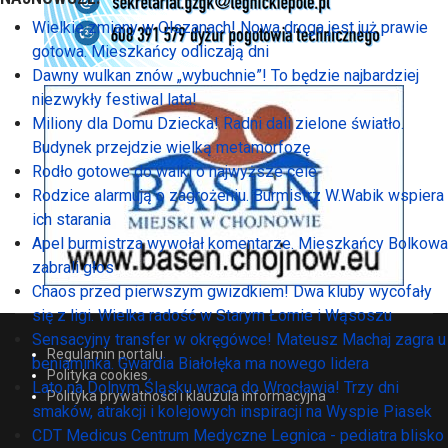
Wielkie zmiany w Olszanach! Nowa droga jest już prawie
gotowa. Mieszkańcy odliczają dni
Dawny wulkan znów „wybuchnie”! To będzie najbardziej
niezwykły festiwal lata!
Miliony dla Domu Dziecka! Radni dali zielone światło.
Budynek przejdzie wielką metamorfozę
Rodło gotowe do walki o najwyższe cele
Rodzice alarmują o zagrożeniu. Burmistrz W.Wabik wspiera
ich starania
Apel burmistrza wywołał komentarze. Mieszkańcy Bolkowa
zabrali głos
Chaos przed pierwszym gwizdkiem! Dwa kluby wycofały
się z ligi. Wielka radość w Starym Łomie i Wąsoszu
Sensacyjny transfer w okręgówce! Mateusz Machaj zagra u
Regulamin portalu
beniaminka. Gwardia Białołęka ma nowego lidera
Polityka cookies
Lato na Dolnym Śląsku wraca do Wrocławia! Trzy dni
Polityka prywatności i klauzula informacyjna
smaków, atrakcji i kolejowych inspiracji na Wyspie Piasek
CDT Medicus Centrum Medyczne Legnica - pediatra blisko