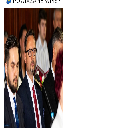
POWIĄZANE WPISY