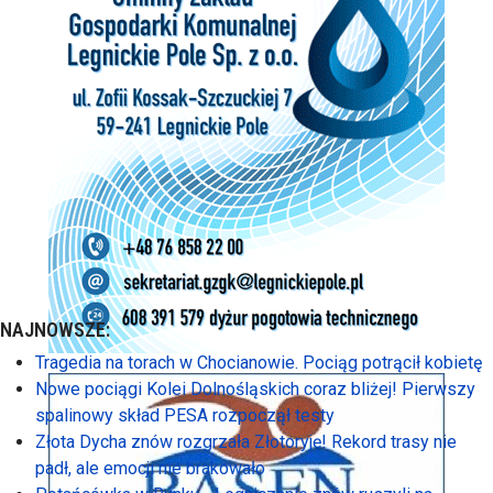
NAJNOWSZE:
Tragedia na torach w Chocianowie. Pociąg potrącił kobietę
Nowe pociągi Kolei Dolnośląskich coraz bliżej! Pierwszy
spalinowy skład PESA rozpoczął testy
Złota Dycha znów rozgrzała Złotoryję! Rekord trasy nie
padł, ale emocji nie brakowało