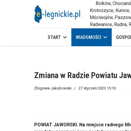
Bolków, Chocianów,
Krotoszyce, Kunice,
Mściwojów, Paszowi
Radwanice, Rudna, R
START
WIADOMOŚCI
GOSPOD
Zmiana w Radzie Powiatu Ja
Zbigniew Jakubowski
27 styczeń 2023 15:10
POWIAT JAWORSKI. Na miejsce radnego Mic