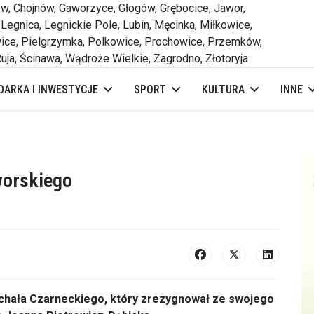
 Chojnów, Gaworzyce, Głogów, Grębocice, Jawor,
 Legnica, Legnickie Pole, Lubin, Męcinka, Miłkowice,
ce, Pielgrzymka, Polkowice, Prochowice, Przemków,
uja, Ścinawa, Wądroże Wielkie, Zagrodno, Złotoryja
ARKA I INWESTYCJE
SPORT
KULTURA
INNE
worskiego
hała Czarneckiego, który zrezygnował ze swojego