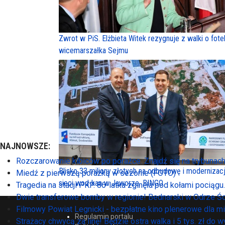
Zwrot w PiS. Elżbieta Witek rezygnuje z walki o fote
wicemarszałka Sejmu
NAJNOWSZE:
Rozczarowanie kibiców po porażce. Znajdź się na trybunac
Blisko 33 miliony złotych na odbudowę i modernizac
Miedź z pierwszą porażką w sezonie (FOTO)
sieci wod-kan w Jaworze. BINGO
Tragedia na stacji PKP. 86-latka zginęła pod kołami pociągu
Dwie transferowe bomby w regionie! Bednarski w Odrze Ś
Filmowy Powiat Legnicki - bezpłatne kino plenerowe dla 
Regulamin portalu
Strażacy chwycą za linę! Będzie ostra walka i 5 tys. zł do w