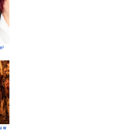
e!
ku w