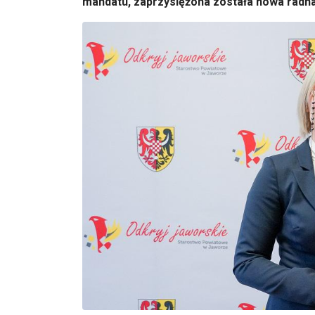
mandatu, zaprzysiężona została nowa radn