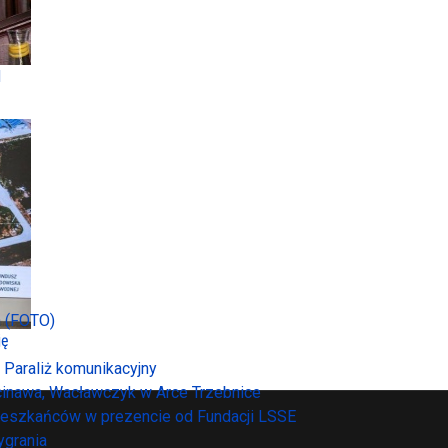
l
h (FOTO)
ję
. Paraliż komunikacyjny
cinawa, Wacławczyk w Arce Trzebnice
mieszkańców w prezencie od Fundacji LSSE
ygrania