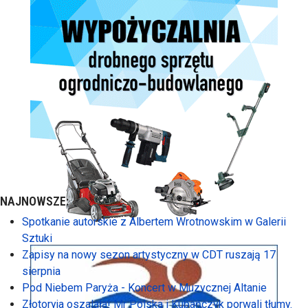
NAJNOWSZE:
Spotkanie autorskie z Albertem Wrotnowskim w Galerii
Sztuki
Zapisy na nowy sezon artystyczny w CDT ruszają 17
sierpnia
Pod Niebem Paryża - Koncert w Muzycznej Altanie
Złotoryja oszalała! Mr Polska i Kubańczyk porwali tłumy.