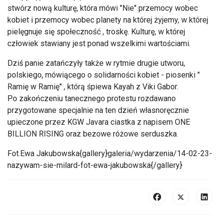
stwórz nową kulturę, która mówi "Nie" przemocy wobec
kobiet i przemocy wobec planety na której żyjemy, w której
pielęgnuje się społeczność , troskę. Kulturę, w której
człowiek stawiany jest ponad wszelkimi wartościami.
Dziś panie zatańczyły także w rytmie drugie utworu,
polskiego, mówiącego o solidarności kobiet - piosenki "
Ramię w Ramię" , którą śpiewa Kayah z Viki Gabor.
Po zakończeniu tanecznego protestu rozdawano
przygotowane specjalnie na ten dzień własnoręcznie
upieczone przez KGW Javara ciastka z napisem ONE
BILLION RISING oraz bezowe różowe serduszka.
Fot.Ewa Jakubowska{gallery}galeria/wydarzenia/14-02-23-
nazywam-sie-milard-fot-ewa-jakubowska{/gallery}