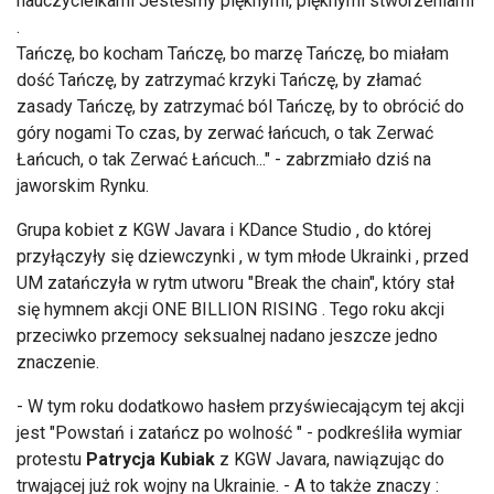
nauczycielkami Jesteśmy pięknymi, pięknymi stworzeniami
.
Tańczę, bo kocham Tańczę, bo marzę Tańczę, bo miałam
dość Tańczę, by zatrzymać krzyki Tańczę, by złamać
zasady Tańczę, by zatrzymać ból Tańczę, by to obrócić do
góry nogami To czas, by zerwać łańcuch, o tak Zerwać
Łańcuch, o tak Zerwać Łańcuch..." - zabrzmiało dziś na
jaworskim Rynku.
Grupa kobiet z KGW Javara i KDance Studio , do której
przyłączyły się dziewczynki , w tym młode Ukrainki , przed
UM zatańczyła w rytm utworu "Break the chain", który stał
się hymnem akcji ONE BILLION RISING . Tego roku akcji
przeciwko przemocy seksualnej nadano jeszcze jedno
znaczenie.
- W tym roku dodatkowo hasłem przyświecającym tej akcji
jest "Powstań i zatańcz po wolność " - podkreśliła wymiar
protestu
Patrycja Kubiak
z KGW Javara, nawiązując do
trwającej już rok wojny na Ukrainie. - A to także znaczy :