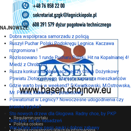
NAJNOWSZE:
Dobra współpraca samorzadu z policją
Ruszył Puchar Polski Podokręgu Legnica. Kaczawa
rozgromiona !
Rozlosowano 1 rundę Pucharu Polski. Hit na Kopalnianej 4!
Miedź z Chrobrym
Rusza konkurs na Najsmaczniejszy Chleb Dożynkowy
Powiatu Złotoryjskiego. Starosta zaprasza mieszkańców
Gdzie warto być w weekend? D.Kwiatkowski, M.Ostrowska,
Mr. Polska, Kubańczyk i potańcówki.
Powiatomat w Legnicy? Nowoczesne udogodnienia czy
prawne ryzyka?
Sto nowych drzew dla Głogowa. Radny chce, by PKP
Regulamin portalu
dołożyło się do nasadzeń
Polityka cookies
Warsztaty pełne pasji, nauki i dobrej zabawy
Polityka prywatności i klauzula informacyjna