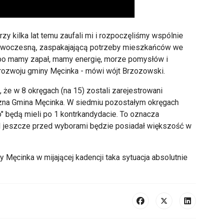
zy kilka lat temu zaufali mi i rozpoczęliśmy wspólnie
nowoczesną, zaspakajającą potrzeby mieszkańców we
bo mamy zapał, mamy energię, morze pomysłów i
 rozwoju gminy Męcinka - mówi wójt Brzozowski.
 że w 8 okręgach (na 15) zostali zarejestrowani
zna Gmina Męcinka. W siedmiu pozostałym okręgach
 będą mieli po 1 kontrkandydacie. To oznacza
 jeszcze przed wyborami będzie posiadał większość w
ęcinka w mijającej kadencji taka sytuacja absolutnie