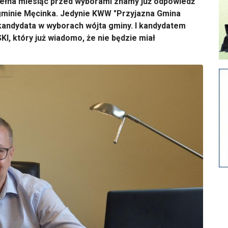
spełna miesiąc przed wyborami znamy już odpowiedź
minie Męcinka. Jedynie KWW "Przyjazna Gmina
kandydata w wyborach wójta gminy. I kandydatem
 który już wiadomo, że nie będzie miał