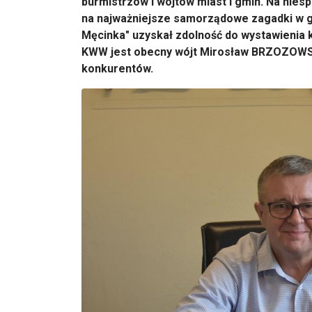
burmistrzów i wójtów miast i gmin. Na nie
na najważniejsze samorządowe zagadki w g
Męcinka" uzyskał zdolność do wystawienia 
KWW jest obecny wójt Mirosław BRZOZOWSKI,
konkurentów.