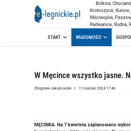
Bolków, Chocianów,
Krotoszyce, Kunice,
Mściwojów, Paszowi
Radwanice, Rudna, R
START
WIADOMOŚCI
GOSPOD
W Męcince wszystko jasne. N
Zbigniew Jakubowski
11 marzec 2024 17:46
MĘCINKA. Na 7 kwietnia zaplanowano wybo