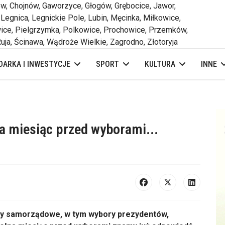
 Chojnów, Gaworzyce, Głogów, Grębocice, Jawor,
 Legnica, Legnickie Pole, Lubin, Męcinka, Miłkowice,
ce, Pielgrzymka, Polkowice, Prochowice, Przemków,
uja, Ścinawa, Wądroże Wielkie, Zagrodno, Złotoryja
ARKA I INWESTYCJE
SPORT
KULTURA
INNE
a miesiąc przed wyborami...
ry samorządowe, w tym wybory prezydentów,