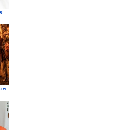
e!
ku w