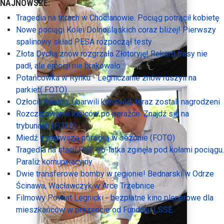
NAJNOWSZE:
Tragedia na torach w Chocianowie. Pociąg potrącił kobietę
Nowe pociągi Kolei Dolnośląskich coraz bliżej! Pierwszy
spalinowy skład PESA rozpoczął testy
Złota Dycha znów rozgrzała Złotoryję! Rekord trasy nie
padł, ale emocji nie brakowało
Potańcówka w Rynku - Legniczanie znów ruszyli na
parkiet( FOTO)
Ozłocili miasto, ubarwili korowód, teraz zostali nagrodzeni
Rozczarowanie kibiców po porażce. Znajdź się na
trybunach (FOTO)
Miedź z pierwszą porażką w sezonie (FOTO)
Tragedia na stacji PKP. 86-latka zginęła pod kołami pociągu.
Paraliż komunikacyjny
Dwie transferowe bomby w regionie! Bednarski w Odrze
Ścinawa, Wacławczyk w Arce Trzebnice
Filmowy Powiat Legnicki - bezpłatne kino plenerowe dla
mieszkańców w prezencie od Fundacji LSSE