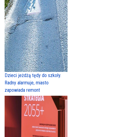
Dzieci jeżdżą tędy do szkoły.
Radny alarmuje, miasto
zapowiada remont