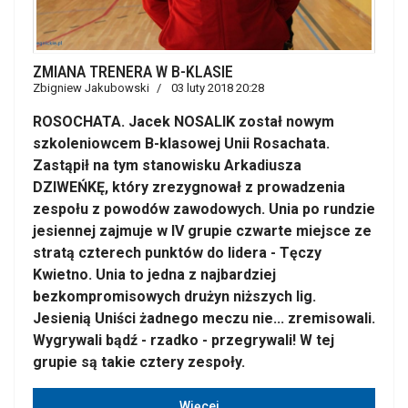
ZMIANA TRENERA W B-KLASIE
Zbigniew Jakubowski
03 luty 2018 20:28
ROSOCHATA. Jacek NOSALIK został nowym
szkoleniowcem B-klasowej Unii Rosachata.
Zastąpił na tym stanowisku Arkadiusza
DZIWEŃKĘ, który zrezygnował z prowadzenia
zespołu z powodów zawodowych. Unia po rundzie
jesiennej zajmuje w IV grupie czwarte miejsce ze
stratą czterech punktów do lidera - Tęczy
Kwietno. Unia to jedna z najbardziej
bezkompromisowych drużyn niższych lig.
Jesienią Uniści żadnego meczu nie... zremisowali.
Wygrywali bądź - rzadko - przegrywali! W tej
grupie są takie cztery zespoły.
Więcej…