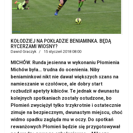
KOŁODZIEJ NA POKŁADZIE BENIAMINKA. BĘDĄ
RYCERZAMI WIOSNY?
Dawid Graczyk
15 styczeń 2018 08:00
MICHÓW. Runda jesienna w wykonaniu Płomienia
Michów była… trudna do ocenienia. Niby
beniaminkowi nikt nie dawał większych szans na
namieszanie w czołówce, ale dobry start
rozbudził apetyty kibiców. Te jednak w dwunastu
kolejnych spotkaniach zostały ostudzone, bo
Płomień zwyciężył tylko trzykrotnie i ostatecznie
zimuje na bezpiecznym, dwunastym miejscu, choć
widmo spadku zagląda mu w oczy. Do spotkań
rewanżowych Płomień będzie się przygotowywał