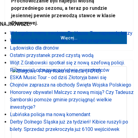
Prochowiczanie byli najlepsi wiosną
poprzedniego sezonu, a teraz po rundzie
jesiennej pewnie przewodzą stawce w klasie
Okręgowej.
NAJNOWSZE:
W Legnicy mamy swojego Dr. Hausa. Ten naprawdę leczy
Więcej…
Woda nie tylko gasi pożary. Gasi też pragnienie
Lądowisko dla dronów
Ostatni przystanek przed czystą wodą
Wójt Z.Grabowski spotkał się z nową szefową policji.
Rozmawiali o bezpieczeństwie mieszkańców
ESKA Music Tour - od dziś Złotoryja bawi się
Chojnów zaprasza na obchody Święta Wojska Polskiego
Honorowy obywatel Malczyc z nową misją? Czy Tadeusz
Samborski pomoże gminie przyciągnąć wielkie
inwestycje?
Lubińska policja ma nową komendant
Derby Dolnego Śląska już za tydzień! Kibice ruszyli po
bilety. Sprzedaż przekroczyła już 6100 wejściówek