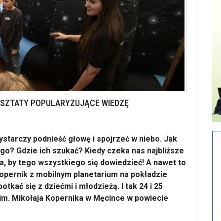
RSZTATY POPULARYZUJĄCE WIEDZĘ
starczy podnieść głowę i spojrzeć w niebo. Jak
o? Gdzie ich szukać? Kiedy czeka nas najbliższe
, by tego wszystkiego się dowiedzieć! A nawet to
opernik z mobilnym planetarium na pokładzie
tkać się z dziećmi i młodzieżą. I tak 24 i 25
im. Mikołaja Kopernika w Męcince w powiecie