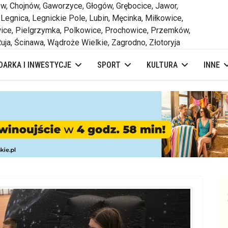
 Chojnów, Gaworzyce, Głogów, Grębocice, Jawor,
 Legnica, Legnickie Pole, Lubin, Męcinka, Miłkowice,
ce, Pielgrzymka, Polkowice, Prochowice, Przemków,
uja, Ścinawa, Wądroże Wielkie, Zagrodno, Złotoryja
ARKA I INWESTYCJE
SPORT
KULTURA
INNE