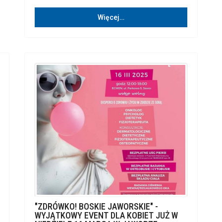
Więcej…
"ZDRÓWKO! BOSKIE JAWORSKIE" -
WYJĄTKOWY EVENT DLA KOBIET JUŻ W