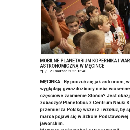
MOBILNE PLANETARIUM KOPERNIKA I WA
ASTRONOMICZNĄ W MĘCINCE
zj
21 marzec 2025 15:40
MĘCINKA. By poczuć się jak astronom, wy
wyglądają gwiazdozbiory nieba wiosenneg
częściowe zaćmienie Słońca? Jest okazja
zobaczyć! Planetobus z Centrum Nauki K
przemierza Polskę wszerz i wzdłuż, by spo
marca pojawi się w Szkole Podstawowej 
jaworskim.