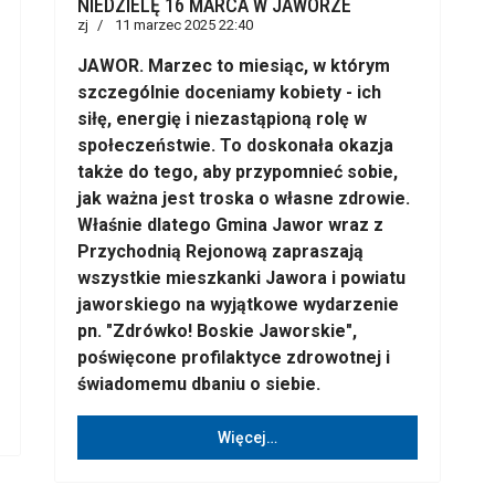
NIEDZIELĘ 16 MARCA W JAWORZE
zj
11 marzec 2025 22:40
JAWOR. Marzec to miesiąc, w którym
szczególnie doceniamy kobiety - ich
siłę, energię i niezastąpioną rolę w
społeczeństwie. To doskonała okazja
także do tego, aby przypomnieć sobie,
jak ważna jest troska o własne zdrowie.
Właśnie dlatego Gmina Jawor wraz z
Przychodnią Rejonową zapraszają
wszystkie mieszkanki Jawora i powiatu
jaworskiego na wyjątkowe wydarzenie
pn. "Zdrówko! Boskie Jaworskie",
poświęcone profilaktyce zdrowotnej i
świadomemu dbaniu o siebie.
Więcej…