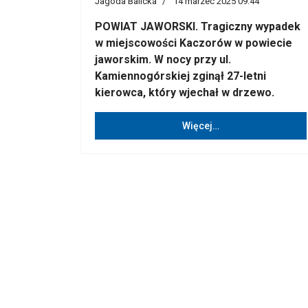
Jagoda Balicka
14 marzec 2025 09:44
POWIAT JAWORSKI. Tragiczny wypadek
w miejscowości Kaczorów w powiecie
jaworskim. W nocy przy ul.
Kamiennogórskiej zginął 27-letni
kierowca, który wjechał w drzewo.
Więcej…