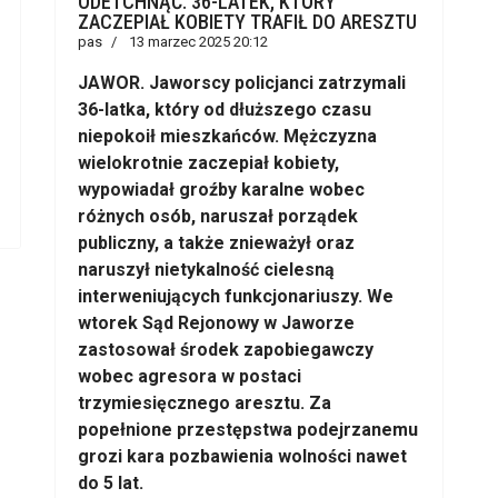
ODETCHNĄĆ. 36-LATEK, KTÓRY
ZACZEPIAŁ KOBIETY TRAFIŁ DO ARESZTU
pas
13 marzec 2025 20:12
JAWOR. Jaworscy policjanci zatrzymali
36-latka, który od dłuższego czasu
niepokoił mieszkańców. Mężczyzna
wielokrotnie zaczepiał kobiety,
wypowiadał groźby karalne wobec
różnych osób, naruszał porządek
publiczny, a także znieważył oraz
naruszył nietykalność cielesną
interweniujących funkcjonariuszy. We
wtorek Sąd Rejonowy w Jaworze
zastosował środek zapobiegawczy
wobec agresora w postaci
trzymiesięcznego aresztu. Za
popełnione przestępstwa podejrzanemu
grozi kara pozbawienia wolności nawet
do 5 lat.