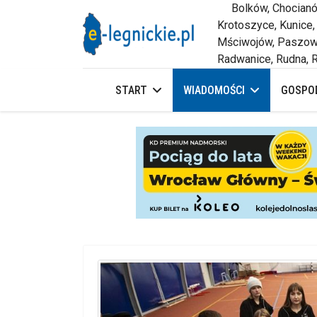
Bolków, Chocianów,
Krotoszyce, Kunice,
Mściwojów, Paszowi
Radwanice, Rudna, R
START
WIADOMOŚCI
GOSPOD