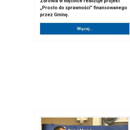
Zdrowia w Męcince realizuje projekt
„Prosto do sprawności” finansowanego
przez Gminę.
Więcej…