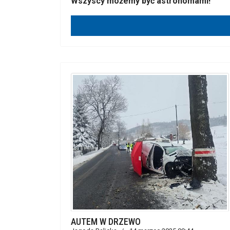
Wszyscy możemy być astronomami!
AUTEM W DRZEWO