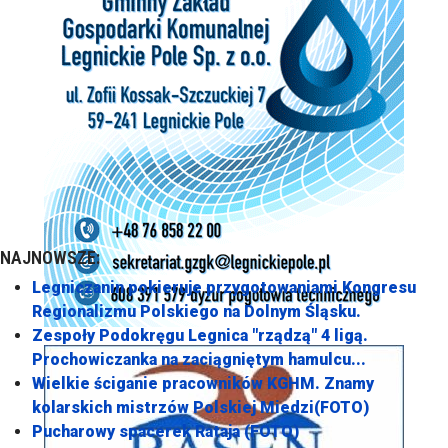
NAJNOWSZE:
Legniczanin pokieruje przygotowaniami Kongresu
Regionalizmu Polskiego na Dolnym Śląsku.
Zespoły Podokręgu Legnica "rządzą" 4 ligą.
Prochowiczanka na zaciągniętym hamulcu...
Wielkie ściganie pracowników KGHM. Znamy
kolarskich mistrzów Polskiej Miedzi(FOTO)
Pucharowy spacerek Rataja (FOTO)