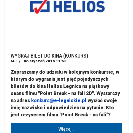
WYGRAJ BILET DO KINA (KONKURS)
MJ
06 styczeń 2016 11:53
Zapraszamy do udziału w kolejnym konkursie, w
którym do wygrania jest pięć pojedynczych
biletów do kina Helios Legnica na piątkowy
seans filmu "Point Break - na fali 2D". Wystarczy
na adres
konkurs@e-legnickie.pl
wysłać swoje
imię nazwisko i odpowiedzieć na pytanie: Kto
jest reżyserem filmu "Point Break - na fali"?
Więcej…