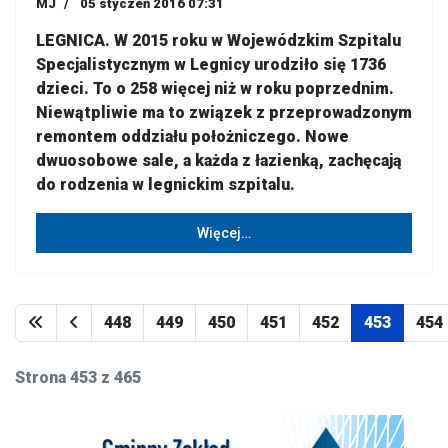
MJ
05 styczeń 2016 07:31
LEGNICA. W 2015 roku w Wojewódzkim Szpitalu
Specjalistycznym w Legnicy urodziło się 1736
dzieci. To o 258 więcej niż w roku poprzednim.
Niewątpliwie ma to związek z przeprowadzonym
remontem oddziału położniczego. Nowe
dwuosobowe sale, a każda z łazienką, zachęcają
do rodzenia w legnickim szpitalu.
Więcej…
448
449
450
451
452
453
454
Strona 453 z 465