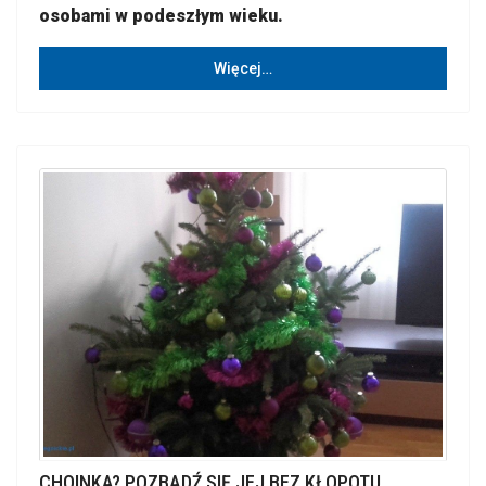
osobami w podeszłym wieku.
Więcej…
CHOINKA? POZBĄDŹ SIĘ JEJ BEZ KŁOPOTU