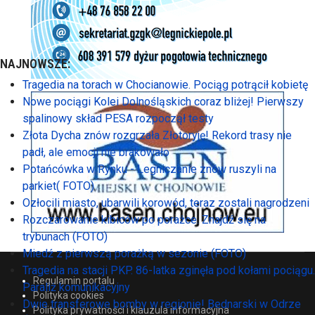
NAJNOWSZE:
Tragedia na torach w Chocianowie. Pociąg potrącił kobietę
Nowe pociągi Kolei Dolnośląskich coraz bliżej! Pierwszy
spalinowy skład PESA rozpoczął testy
Złota Dycha znów rozgrzała Złotoryję! Rekord trasy nie
padł, ale emocji nie brakowało
Potańcówka w Rynku - Legniczanie znów ruszyli na
parkiet( FOTO)
Ozłocili miasto, ubarwili korowód, teraz zostali nagrodzeni
Rozczarowanie kibiców po porażce. Znajdź się na
trybunach (FOTO)
Miedź z pierwszą porażką w sezonie (FOTO)
Tragedia na stacji PKP. 86-latka zginęła pod kołami pociągu.
Regulamin portalu
Paraliż komunikacyjny
Polityka cookies
Dwie transferowe bomby w regionie! Bednarski w Odrze
Polityka prywatności i klauzula informacyjna