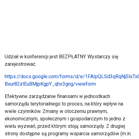
Udział w konferencji jest BEZPŁATNY. Wystarczy się
zarejestrować.
https://docs.google.com/forms/d/e/1FAIpQLSd3qRqNjSlxTx
Bxur82zlEuBMjpKgpY_qhx3gng/viewform
Efektywne zarządzanie finansami w jednostkach
samorządu terytorialnego to proces, na który wpływ na
wiele czynników. Zmiany w otoczeniu prawnym,
ekonomicznym, społecznym i gospodarczym to jedno z
wielu wyzwań, przed którym stoją samorządy. Z drugiej
strony dostępne są programy wsparcia samorządów (m.in.