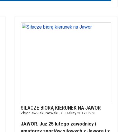
SIŁACZE BIORĄ KIERUNEK NA JAWOR
Zbigniew Jakubowski
09 luty 2017 05:53
JAWOR. Już 25 lutego zawodnicy i
amatorzy sportów siłowych z Jawora i z