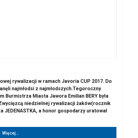
lowej rywalizacji w ramach Javoria CUP 2017. Do
stanęli najmłodsi z najmłodszych.Tegoroczny
em Burmistrza Miasta Jawora Emilian BERY była
Zwycięzcą niedzielnej rywalizacji żaków(rocznik
ska JEDENASTKA, a honor gospodarzy uratował
Więcej…