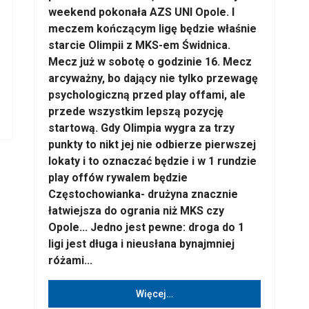
weekend pokonała AZS UNI Opole. I
meczem kończącym ligę będzie właśnie
starcie Olimpii z MKS-em Świdnica.
Mecz już w sobotę o godzinie 16. Mecz
arcyważny, bo dający nie tylko przewagę
psychologiczną przed play offami, ale
przede wszystkim lepszą pozycję
startową. Gdy Olimpia wygra za trzy
punkty to nikt jej nie odbierze pierwszej
lokaty i to oznaczać będzie i w 1 rundzie
play offów rywalem będzie
Częstochowianka- drużyna znacznie
łatwiejsza do ogrania niż MKS czy
Opole... Jedno jest pewne: droga do 1
ligi jest długa i nieusłana bynajmniej
różami...
Więcej…