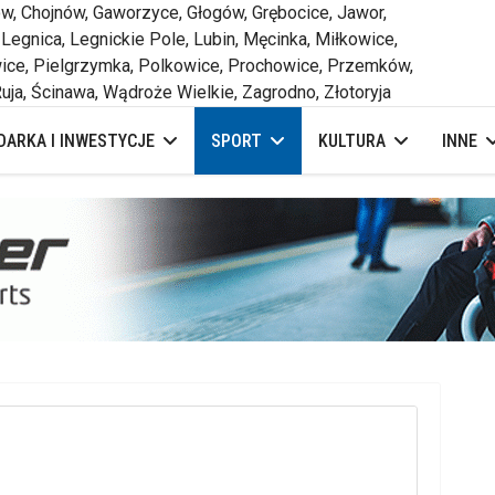
 Chojnów, Gaworzyce, Głogów, Grębocice, Jawor,
 Legnica, Legnickie Pole, Lubin, Męcinka, Miłkowice,
ce, Pielgrzymka, Polkowice, Prochowice, Przemków,
uja, Ścinawa, Wądroże Wielkie, Zagrodno, Złotoryja
ARKA I INWESTYCJE
SPORT
KULTURA
INNE