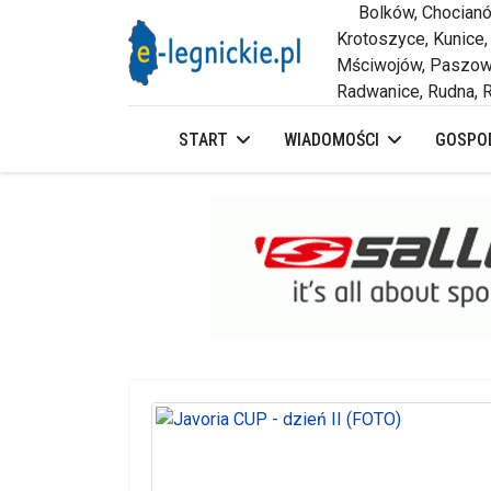
Bolków, Chocianów,
Krotoszyce, Kunice,
Mściwojów, Paszowi
Radwanice, Rudna, R
START
WIADOMOŚCI
GOSPOD