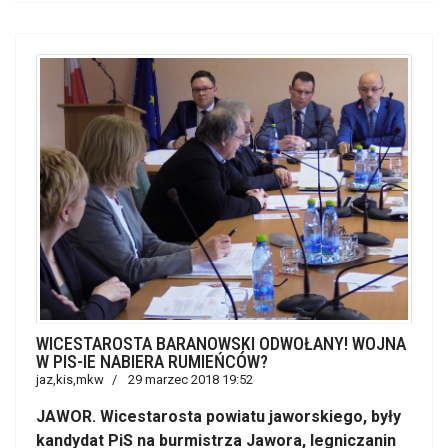
WICESTAROSTA BARANOWSKI ODWOŁANY! WOJNA
W PIS-IE NABIERA RUMIEŃCÓW?
jaz,kis,mkw
29 marzec 2018 19:52
JAWOR. Wicestarosta powiatu jaworskiego, były
kandydat PiS na burmistrza Jawora, legniczanin