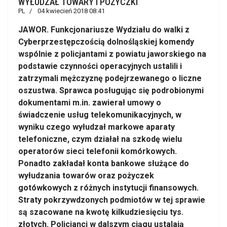
WYŁUDZAŁ TOWARY I POŻYCZKI
PL
04 kwiecień 2018 08:41
JAWOR. Funkcjonariusze Wydziału do walki z
Cyberprzestępczością dolnośląskiej komendy
wspólnie z policjantami z powiatu jaworskiego na
podstawie czynności operacyjnych ustalili i
zatrzymali mężczyznę podejrzewanego o liczne
oszustwa. Sprawca posługując się podrobionymi
dokumentami m.in. zawierał umowy o
świadczenie usług telekomunikacyjnych, w
wyniku czego wyłudzał markowe aparaty
telefoniczne, czym działał na szkodę wielu
operatorów sieci telefonii komórkowych.
Ponadto zakładał konta bankowe służące do
wyłudzania towarów oraz pożyczek
gotówkowych z różnych instytucji finansowych.
Straty pokrzywdzonych podmiotów w tej sprawie
są szacowane na kwotę kilkudziesięciu tys.
złotych. Policjanci w dalszym ciągu ustalają