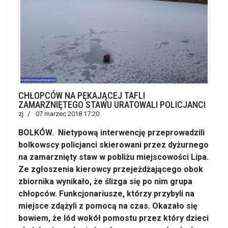
CHŁOPCÓW NA PĘKAJĄCEJ TAFLI
ZAMARZNIĘTEGO STAWU URATOWALI POLICJANCI
zj
07 marzec 2018 17:20
BOLKÓW. Nietypową interwencję przeprowadzili
bolkowscy policjanci skierowani przez dyżurnego
na zamarznięty staw w pobliżu miejscowości Lipa.
Ze zgłoszenia kierowcy przejeżdżającego obok
zbiornika wynikało, że ślizga się po nim grupa
chłopców. Funkcjonariusze, którzy przybyli na
miejsce zdążyli z pomocą na czas. Okazało się
bowiem, że lód wokół pomostu przez który dzieci