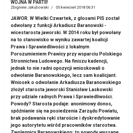
WOJNA W PARTII!
Zbigniew Jakubowski
05 kwiecień 2018 06:31
JAWOR. W Wielki Czwartek, z głosami PIS został
odwołany z funkcji Arkadiusz Baranowski -
wicestarosta jaworski. W 2014 roku był powołany
na to stanowisko w wyniku zawartej koalicji
Prawa i Sprawiedliwości z lokalnym
Porozumieniem Prawicy przy wsparciu Polskiego
Stronnictwa Ludowego. Na finiszu kadencji,
jednak to nie radni opozycji wnioskowali o
odwołanie Baranowskiego, lecz sam koalicjant.
Wniosek o odwołanie Arkadiusza Baranowskiego
złożył starosta jaworski Stanisław Laskowski
przy udziale radnych Prawa i Sprawiedliwości.
Powody? Starosta podaje: anonimowy donos,
spóźnianie się na posiedzenia Zarządu Powiatu,
brak podawania ręki staroście i dyskredytowanie
jego autorytetu wśród pracowników starostwa.
Zwolennicy Baranowskiego: to powody wyssane