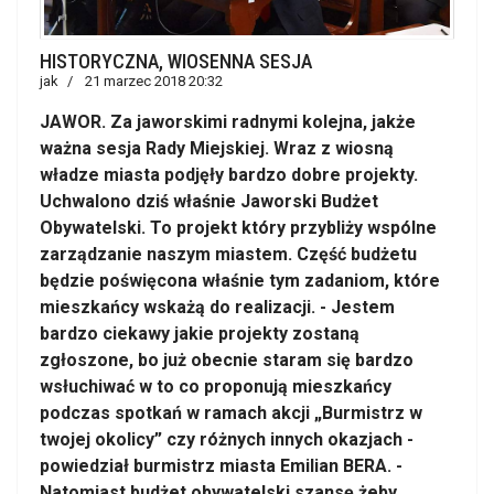
HISTORYCZNA, WIOSENNA SESJA
jak
21 marzec 2018 20:32
JAWOR. Za jaworskimi radnymi kolejna, jakże
ważna sesja Rady Miejskiej. Wraz z wiosną
władze miasta podjęły bardzo dobre projekty.
Uchwalono dziś właśnie Jaworski Budżet
Obywatelski. To projekt który przybliży wspólne
zarządzanie naszym miastem. Część budżetu
będzie poświęcona właśnie tym zadaniom, które
mieszkańcy wskażą do realizacji. - Jestem
bardzo ciekawy jakie projekty zostaną
zgłoszone, bo już obecnie staram się bardzo
wsłuchiwać w to co proponują mieszkańcy
podczas spotkań w ramach akcji „Burmistrz w
twojej okolicy” czy różnych innych okazjach -
powiedział burmistrz miasta Emilian BERA. -
Natomiast budżet obywatelski szansę żeby