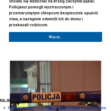
chciały się wydostać na brzeg zaczynał pękać.
Policjanci pomogli wystraszonym i
przemarzniętym chłopcom bezpiecznie opuścić
staw, a następnie odwieźli ich do domu i
przekazali rodzicom.
Więcej…
NAJNOWSZE:
Wielkie zmiany w Olszanach! Nowa droga jest już prawie